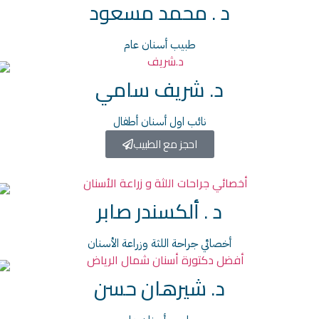
د . محمد مسعود
طبيب أسنان عام
د. شريف سامي
نائب اول أسنان أطفال
احجز مع الطبيب
د . ألكسندر صابر
أخصائي جراحة اللثة وزراعة الأسنان
د. شيرهان حسن