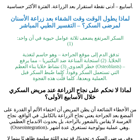
أسابيع – أدنى نقطة استقرار بعد الزراعة. الفترة الأكثر حساسية.
لماذا يطول الوقت وقت الشفاء بعد زراعة الأسنان
لمرضى السكر؟ – التفسير الطبي المباشر
السكر المرتفع يضعف ثلاثة عوامل حيوية في آن واحد:
(1)
تدفق الدم إلى موقع الجراحة – وهو حاسم لتغذية
الخلايا.
(2)
استجابة المناعة ضد البكتيريا – مما يرفع
خطر العدوى.
(3)
نشاط خلايا بناء العظم (Osteoblasts) –
التي تستعمل السكر وقوداً. كلما ضُبط السكر قبل
العملية وبعدها، كلما قلّت هذه الفجوة.
لماذا لا نحكم على نجاح الزراعة عند مريض السكري
خلال الأسابيع الأولى؟
من الأخطاء الشائعة أن يظن المريض أن اختفاء الألم أو القدرة على
المضغ بعد الجراحة يعني نجاح الزراعة بالكامل. في الواقع، نجاح
الغرسة لا يقاس بالشعور بالراحة، بل بحدوث الاندماج العظمي
(Osseointegration)، وهي عملية بيولوجية تستغرق عدة أشهر.
وفي مرضى السكري تحديدًا، قد تبدو اللثة سليمة ظاهريًا بينما لا