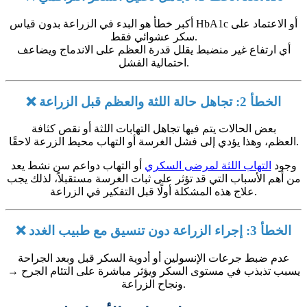
أكبر خطأ هو البدء في الزراعة بدون قياس HbA1c أو الاعتماد على
سكر عشوائي فقط.
أي ارتفاع غير منضبط يقلل قدرة العظم على الاندماج ويضاعف
احتمالية الفشل.
❌ الخطأ 2: تجاهل حالة اللثة والعظم قبل الزراعة
بعض الحالات يتم فيها تجاهل التهابات اللثة أو نقص كثافة
وهذا يؤدي إلى فشل الغرسة أو التهاب محيط الزرعة لاحقًا.
العظم،
وجود
التهاب اللثة لمرضى السكري
أو التهاب دواعم سن نشط يعد
من أهم الأسباب التي قد تؤثر على ثبات الغرسة مستقبلاً، لذلك يجب
علاج هذه المشكلة أولًا قبل التفكير في الزراعة.
❌ الخطأ 3: إجراء الزراعة دون تنسيق مع طبيب الغدد
عدم ضبط جرعات الإنسولين أو أدوية السكر قبل وبعد الجراحة
→ يسبب تذبذب في مستوى السكر ويؤثر مباشرة على التئام الجرح
ونجاح الزراعة.