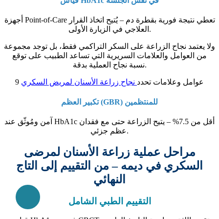
قياس HbA1c في نفس الجلسة
أجهزة Point-of-Care تعطي نتيجة فورية بقطرة دم – يُتيح اتخاذ القرار
العلاجي في الزيارة الأولى.
ولا يعتمد نجاح الزراعة على السكر التراكمي فقط، بل توجد مجموعة
من العوامل والعلامات السريرية التي تساعد الطبيب على توقع
نسبة نجاح العملية بدقة.
9 عوامل وعلامات تحدد
نجاح زراعة الأسنان لمريض السكري
تكبير العظم (GBR) للمنتظمين
آمن ومُوثّق عند HbA1c أقل من 7.5% – يتيح الزراعة حتى مع فقدان
عظم جزئي.
مراحل عملية زراعة الأسنان لمرضى
السكري في ديمه – من التقييم إلى التاج
النهائي
التقييم الطبي الشامل