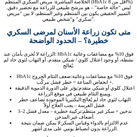
الخلاصة المباشرة:
مريض السكري المنتظم (HbA1c أقل من 8%)
ليس “حالة خاصة” – هو مرشح طبيعي للزراعة مع تحضير دقيق.
التمييز الحقيقي يكون بين المنتظم وغير المنتظم، لا بين “مريض
سكري” و”شخص طبيعي”.
متى تكون زراعة الأسنان لمرضى السكري
خطيرة؟ – الحدود الواضحة
الزراعة لا تُجرى بأمان عند: HbA1c فوق 10% مع مضاعفات وعائية
نشطة، أو وجود اعتلال كلوي / شبكي متقدم، أو التهاب لثوي حاد لم
يُعالج.
HbA1c فوق 10% مع مضاعفات وعائية:
ضعف التئام الجروح
+ انخفاض المناعة = خطر فشل مركّب.
اعتلال كلوي أو شبكي متقدم:
يؤثر على الدورة الدموية الدقيقة
ويمنع التئام طبيعي في موقع الزراعة.
التهاب لثوي حاد لم يُعالج:
البكتيريا الموجودة تضاعف خطر
فشل الغرسة – يجب العلاج أولاً.
تدخين + سكر غير منتظم:
تركيبة خطيرة – معدل فشل 2–3
أضعاف غير المدخن.
عدم الالتزام بالدواء وقياس السكر:
لا يمكن ضمان نتيجة
الزراعة بدون انضباط يومي على مدى أشهر.