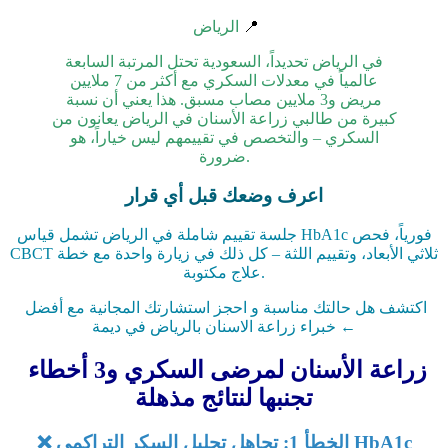
📍
الرياض
في الرياض تحديداً،
السعودية تحتل المرتبة السابعة
عالمياً
في معدلات السكري مع أكثر من
7 ملايين
مريض
و3 ملايين مصاب مسبق. هذا يعني أن نسبة
كبيرة من طالبي زراعة الأسنان في الرياض يعانون من
السكري – والتخصص في تقييمهم ليس خياراً، هو
ضرورة.
اعرف وضعك قبل أي قرار
جلسة تقييم شاملة في الرياض تشمل قياس HbA1c فورياً، فحص
CBCT ثلاثي الأبعاد، وتقييم اللثة – كل ذلك في زيارة واحدة مع خطة
علاج مكتوبة.
اكتشف هل حالتك مناسبة و احجز استشارتك المجانية مع أفضل
خبراء زراعة الاسنان بالرياض في ديمة ←
زراعة الأسنان لمرضى السكري و3 أخطاء
تجنبها لنتائج مذهلة
❌ الخطأ 1: تجاهل تحليل السكر التراكمي HbA1c