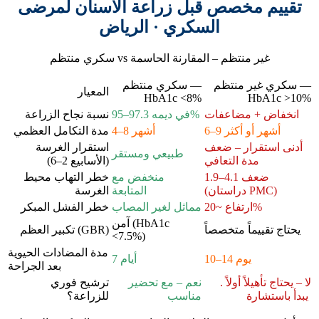
تقييم مخصص قبل زراعة الأسنان لمرضى
السكري · الرياض
سكري منتظم vs غير منتظم – المقارنة الحاسمة
سكري غير منتظم —
سكري منتظم —
المعيار
HbA1c <8%
HbA1c >10%
انخفاض + مضاعفات
في ديمه 97.3–95%
نسبة نجاح الزراعة
6–9 أشهر أو أكثر
4–8 أشهر
مدة التكامل العظمي
أدنى استقرار – ضعف
استقرار الغرسة
طبيعي ومستقر
مدة التعافي
(الأسابيع 2–6)
1.9–4.1 ضعف
منخفض مع
خطر التهاب محيط
(دراستان PMC)
المتابعة
الغرسة
ارتفاع ~20%
مماثل لغير المصاب
خطر الفشل المبكر
آمن (HbA1c
يحتاج تقييماً متخصصاً
تكبير العظم (GBR)
<7.5%)
مدة المضادات الحيوية
10–14 يوم
7 أيام
بعد الجراحة
لا – يحتاج تأهيلاً أولاً .
نعم – مع تحضير
ترشيح فوري
يبدأ باستشارة
مناسب
للزراعة؟