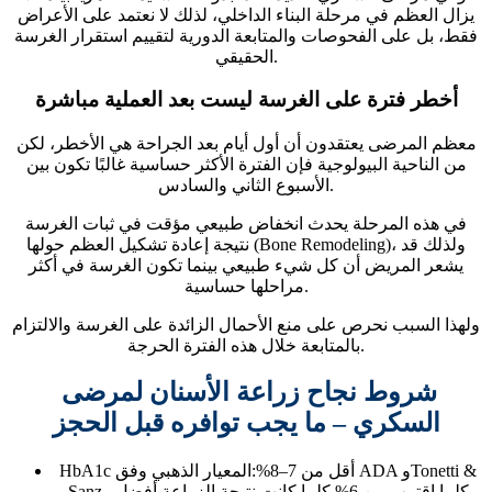
يزال العظم في مرحلة البناء الداخلي، لذلك لا نعتمد على الأعراض
فقط، بل على الفحوصات والمتابعة الدورية لتقييم استقرار الغرسة
الحقيقي.
أخطر فترة على الغرسة ليست بعد العملية مباشرة
معظم المرضى يعتقدون أن أول أيام بعد الجراحة هي الأخطر، لكن
من الناحية البيولوجية فإن الفترة الأكثر حساسية غالبًا تكون بين
الأسبوع الثاني والسادس.
في هذه المرحلة يحدث انخفاض طبيعي مؤقت في ثبات الغرسة
نتيجة إعادة تشكيل العظم حولها (Bone Remodeling)، ولذلك قد
يشعر المريض أن كل شيء طبيعي بينما تكون الغرسة في أكثر
مراحلها حساسية.
ولهذا السبب نحرص على منع الأحمال الزائدة على الغرسة والالتزام
بالمتابعة خلال هذه الفترة الحرجة.
شروط نجاح زراعة الأسنان لمرضى
السكري – ما يجب توافره قبل الحجز
HbA1c أقل من 7–8%:
المعيار الذهبي وفق ADA وTonetti &
Sanz. كلما اقترب من 6% كلما كانت نتيجة الزراعة أفضل.