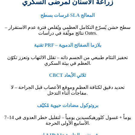
زراعة الأسنان لمرضى السكري
غرسات بسطح SLA المعالج
سطح خشن يُسرّع التكامل العظمي ويُقلص فترة عدم الاستقرار –
نتائج موثّقة في دراسات Oates.
تقنية PRF – بلازما الصفائح الدموية
تحفيز التئام طبيعي من الجسم ذاته – تقلل الالتهاب وتعزز تكوّن
العظم في بيئة السكري.
CBCT ثلاثي الأبعاد
تحديد دقيق لكثافة العظم وموقع الأعصاب قبل الجراحة – لا
مفاجآت أثناء التدخل.
بروتوكول مضادات حيوية مُكيّف
7–14 يوماً + غسول كلورهيكسيدين يومياً – لتقليل خطر العدوى في
الأسابيع الأولى الحرجة.