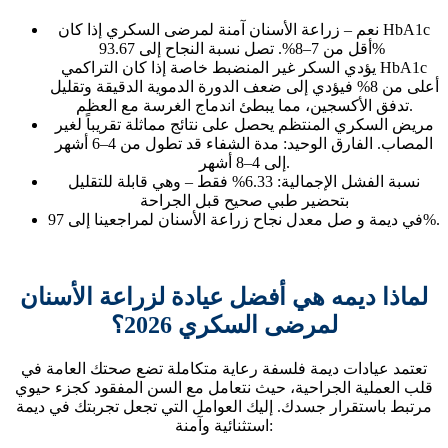
نعم – زراعة الأسنان آمنة لمرضى السكري إذا كان HbA1c
تصل نسبة النجاح إلى 93.67%
أقل من 7–8%.
يؤدي السكر غير المنضبط خاصة إذا كان التراكمي HbA1c
أعلى من 8% فيؤدي إلى ضعف الدورة الدموية الدقيقة وتقليل
تدفق الأكسجين، مما يبطئ اندماج الغرسة مع العظم.
مريض السكري المنتظم يحصل على نتائج مماثلة تقريباً لغير
المصاب. الفارق الوحيد: مدة الشفاء قد تطول من 4–6 أشهر
إلى 4–8 أشهر.
نسبة الفشل الإجمالية: 6.33% فقط
– وهي قابلة للتقليل
بتحضير طبي صحيح قبل الجراحة
في ديمة و صل معدل نجاح زراعة الأسنان لمراجعينا إلى 97%.
لماذا ديمه هي أفضل عيادة لزراعة الأسنان
لمرضى السكري 2026؟
تعتمد عيادات ديمة فلسفة رعاية متكاملة تضع صحتك العامة في
قلب العملية الجراحية، حيث نتعامل مع السن المفقود كجزء حيوي
مرتبط باستقرار جسدك. إليك العوامل التي تجعل تجربتك في ديمة
استثنائية وآمنة: