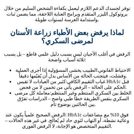
نوفر لجسدك الدعم اللازم ليعمل بكفاءة الشخص السليم من خلال
بروتوكول الليزر المتقدم وبرامج العناية اللاحقة، مما يضمن ثبات
واستدامة الغرسة لسنوات طويلة.
لماذا يرفض بعض الأطباء زراعة الأسنان
لمرضى السكري؟
الرفض في أغلب الأحيان ليس بسبب دليل علمي قاطع – بل بسبب
ثلاثة أسباب واضحة:
الاحتياط القانوني:
الطبيب يخشى المسؤولية إذا أجرى العملية
وفشلت، فيتجنب الحالة من الأساس بدل أن يُقيّمها دقيقاً.
غياب التقييم الكافي:
كثير من العيادات لا تقيس HbA1c قبل
الحكم على الحالة – الرفض يأتي من تخمين لا من فحص.
الخلط بين السكري المنتظم وغير المنتظم:
معاملة كل مرضى
السكري بنفس الطريقة خطأ طبي واضح – الدراسات تفرّق
بين الحالتين بوضوح تام.
الرفض الصحيح علمياً يكون عند: HbA1c فوق 10%
مع
مضاعفات
وعائية نشطة، أو التهاب لثوي حاد لم يُعالج. في غير هذه الحالات –
التقييم المتخصص هو الإجابة، لا الرفض الفوري.