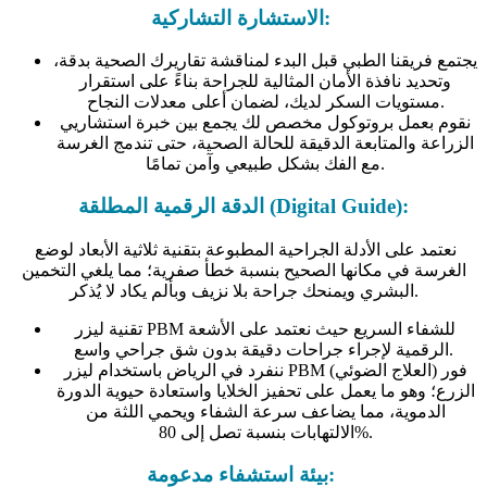
الاستشارة التشاركية:
يجتمع فريقنا الطبي قبل البدء لمناقشة تقاريرك الصحية بدقة،
وتحديد نافذة الأمان المثالية للجراحة بناءً على استقرار
مستويات السكر لديك، لضمان أعلى معدلات النجاح.
نقوم بعمل بروتوكول مخصص لك يجمع بين خبرة استشاريي
الزراعة والمتابعة الدقيقة للحالة الصحية، حتى تندمج الغرسة
مع الفك بشكل طبيعي وآمن تمامًا.
الدقة الرقمية المطلقة (Digital Guide):
نعتمد على الأدلة الجراحية المطبوعة بتقنية ثلاثية الأبعاد لوضع
الغرسة في مكانها الصحيح بنسبة خطأ صفرية؛ مما يلغي التخمين
البشري ويمنحك جراحة بلا نزيف وبألم يكاد لا يُذكر.
تقنية ليزر PBM للشفاء السريع حيث نعتمد على الأشعة
الرقمية لإجراء جراحات دقيقة بدون شق جراحي واسع.
ننفرد في الرياض باستخدام ليزر PBM (العلاج الضوئي) فور
الزرع؛ وهو ما يعمل على تحفيز الخلايا واستعادة حيوية الدورة
الدموية، مما يضاعف سرعة الشفاء ويحمي اللثة من
الالتهابات بنسبة تصل إلى 80%.
بيئة استشفاء مدعومة: