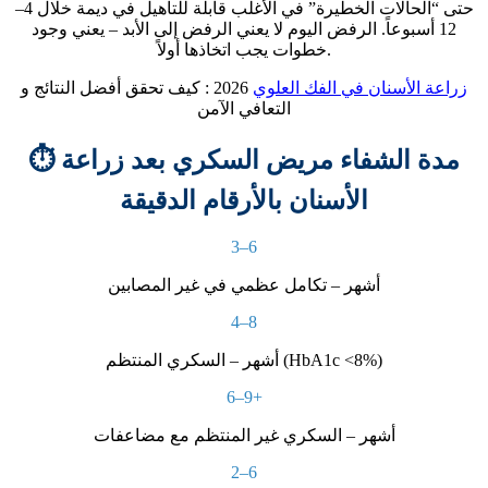
حتى “الحالات الخطيرة” في الأغلب
قابلة للتأهيل في ديمة
خلال 4–
12 أسبوعاً. الرفض اليوم لا يعني الرفض إلى الأبد – يعني وجود
خطوات يجب اتخاذها أولاً.
زراعة الأسنان في الفك العلوي
2026 : كيف تحقق أفضل النتائج و
التعافي الآمن
⏱️ مدة الشفاء مريض السكري بعد زراعة
الأسنان بالأرقام الدقيقة
3–6
أشهر – تكامل عظمي في غير المصابين
4–8
أشهر – السكري المنتظم (HbA1c <8%)
6–9+
أشهر – السكري غير المنتظم مع مضاعفات
2–6