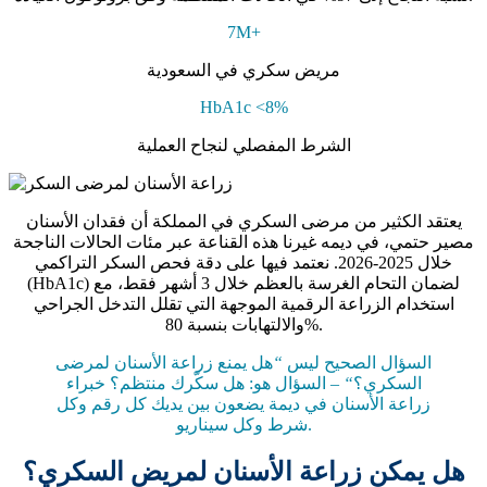
7M+
مريض سكري في السعودية
HbA1c <8%
الشرط المفصلي لنجاح العملية
يعتقد الكثير من مرضى السكري في المملكة أن فقدان الأسنان
مصير حتمي، في ديمه غيرنا هذه القناعة عبر مئات الحالات الناجحة
خلال 2025-2026. نعتمد فيها على دقة فحص السكر التراكمي
(HbA1c) لضمان التحام الغرسة بالعظم خلال 3 أشهر فقط، مع
استخدام الزراعة
الرقمية
الموجهة التي تقلل التدخل الجراحي
والالتهابات بنسبة 80%.
السؤال الصحيح ليس
“
هل يمنع زراعة الأسنان لمرضى
السكري؟
“
– السؤال هو:
هل سكّرك منتظم؟
خبراء
زراعة الأسنان في ديمة يضعون بين يديك كل رقم وكل
شرط وكل سيناريو.
هل يمكن زراعة الأسنان لمريض السكري؟