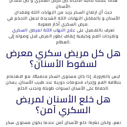
هناك علاقة ثنائية الاتجاه بين مرض السكري و بين فقدان
الأسنان:
حيث أن ارتفاع السكر يزيد من التهابات اللثة وفقدان
الأسنان.و بالمقابل التهابات اللثة الشديدة تجعل التحكم في
مرض السكري أكثر صعوبة.
تعرف بالتفصيل على
علاج التهاب اللثة لمرضى السكري
وتقرحات الفم وكيفية إيقاف تطور المرض قبل وصوله إلى
العظام.
هل كل مريض سكري معرض
لسقوط الأسنان؟
ليس بالضرورة. إذا كان مستوى السكر منضبطًا، مع الاهتمام
بنظافة الفم وإجراء فحوصات دورية عند طبيب الأسنان، يمكن
الحفاظ على الأسنان لسنوات طويلة وتجنب الخلع.
هل خلع الأسنان لمريض
السكري آمن؟
نعم، ولكن بشرط؛ خلع الأسنان آمن عندما يكون مستوى سكر