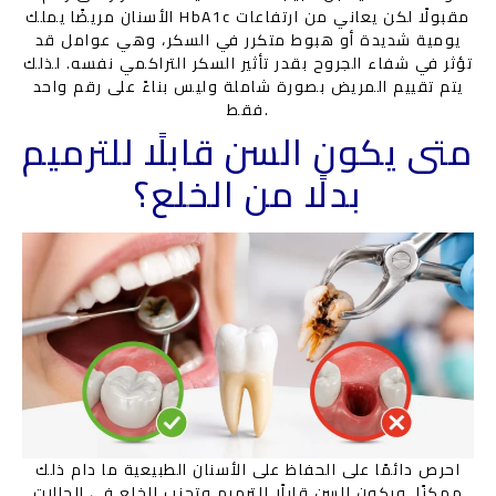
الأسنان مريضًا يملك HbA1c مقبولًا لكن يعاني من ارتفاعات
يومية شديدة أو هبوط متكرر في السكر، وهي عوامل قد
تؤثر في شفاء الجروح بقدر تأثير السكر التراكمي نفسه. لذلك
يتم تقييم المريض بصورة شاملة وليس بناءً على رقم واحد
فقط.
متى يكون السن قابلًا للترميم
بدلًا من الخلع؟
احرص دائمًا على الحفاظ على الأسنان الطبيعية ما دام ذلك
ممكنًا. ويكون السن قابلًا للترميم وتجنب الخلع في الحالات