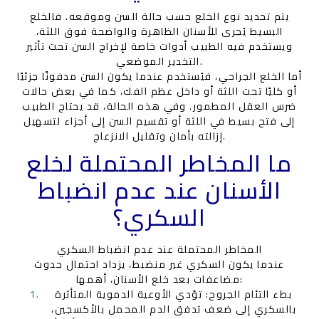
يتم تحديد نوع الخلع حسب حالة السن وموقعه. فالخلع
البسيط يُجرى للأسنان الظاهرة والواضحة فوق اللثة،
ويستخدم فيه الطبيب أدوات خاصة لإخراج السن تحت تأثير
التخدير الموضعي.
أما الخلع الجراحي، فيُستخدم عندما يكون السن مدفونًا جزئيًا
أو كليًا تحت اللثة أو داخل عظم الفك، كما في بعض حالات
ضرس العقل المطمور. وفي هذه الحالة، قد يحتاج الطبيب
إلى فتح بسيط في اللثة أو تقسيم السن إلى أجزاء لتسهيل
إزالته بأمان وتقليل الانزعاج.
ما المخاطر المحتملة لخلع
الأسنان عند عدم انضباط
السكري؟
المخاطر المحتملة عند عدم انضباط السكري
عندما يكون السكري غير منضبط، يزداد احتمال حدوث
مضاعفات بعد خلع الأسنان، أهمها:
بطء التئام الجروح: تؤدي الأوعية الدموية المتأثرة
بالسكري إلى ضعف تدفق الدم المحمل بالأكسجين،