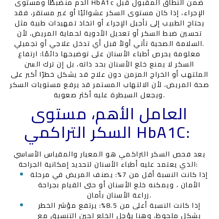
الدم منضبطًا ومستوى HbA1c ضمن النطاق المقبول قبل
الإجراء، إذا كان مستوى السكر عشوائيًا أو غير مستقر، فقد
يحتاج الطبيب إلى تأجيل الإجراء أو اتخاذ تمهيدات طبية مثل
تحسين ضبط السكر أو تعديل الأدوية لحماية المريض، لأن
السلامة الصحية تأتي أولاً قبل أي تدخل علاجي أو تجميلي.
معلومة يحرص أطباء الأسنان على توضيحها دائمًا: ارتفاع
السكر لا يمنع خلع الأسنان بحد ذاته، بل إن ترك السن
الملتهب أو الخراج المزمن دون علاج قد يشكل خطرًا أكبر على
صحة المريض، لأن الالتهاب المستمر قد يرفع مستويات السكر
ويجعل السيطرة عليه أكثر صعوبة.
العامل الأهم، مستوى
السكر التراكمي HbA1C:
يعد فحص السكر التراكمي هو المعيار والمقياس الأساسي
الذي يعتمد عليه أطباء الأسنان لتحديد إمكانية الجراحة:
إذا كانت النسبة أقل من 7%: يصنف المريض في مرحلة
الأمان ، ويمكنه خلع الأسنان أو حتى القيام بجراحة
زراعة الأسنان بأمان.
إذا كانت النسبة أعلى من 8.5%: يرتفع مؤشر الخطر
بشكل ملحوظ، وهنا يؤجل الخلع لحين التنسيق مع