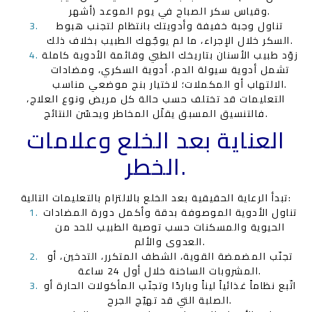
أشهر) وقياس سكر الصباح في يوم الموعد.
تناول وجبة خفيفة وأدويتك بانتظام لتجنب هبوط
السكر خلال الإجراء، ما لم يوجّهك الطبيب بخلاف ذلك.
زوّد طبيب الأسنان بتاريخك الطبي وقائمة الأدوية كاملة
تشمل أدوية سيولة الدم، أدوية السكري، ومضادات
الالتهاب أو المكملات؛ لاختيار بنج موضعي مناسب.
التعليمات قد تختلف حسب حالة كل مريض ونوع العلاج،
فالتنسيق المسبق يقلّل المخاطر ويحسّن النتائج.
العناية بعد الخلع وعلامات
الخطر.
تبدأ الرعاية الحقيقية بعد الخلع بالالتزام بالتعليمات التالية:
تناول الأدوية الموصوفة بدقة وأكمل دورة المضادات
الحيوية والمسكنات حسب توصية الطبيب للحد من
العدوى والألم.
تجنّب المضمضة القوية، الشطف المتكرر، التدخين، أو
المشروبات الساخنة خلال أول 24 ساعة.
اتّبع نظاماً غذائياً ليناً وباردًا وتجنّب المأكولات الحارة أو
الصلبة التي قد تهيّج الجرح.