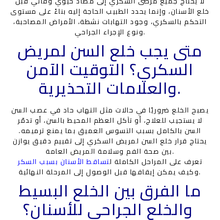
لا يحتاج جميع مرضى السكري إلى مضاد حيوي وقائي قبل
خلع الأسنان، وإنما يحدد الطبيب الحاجة إليه بناءً على مستوى
التحكم بالسكري، وجود التهابات نشطة، الأمراض المصاحبة،
ونوع الإجراء الجراحي.
متى يجب خلع السن لمريض
السكري؟ التوقيت الآمن
والعلامات التحذيرية.
يصبح الخلع ضروريًا في حالات مثل التهاب حاد في عصب السن
لا يستجيب للعلاج، أو تآكل العظم المحيط بالسن، أو تدمّر
السن بالكامل بسبب التسوس العميق بما يمنع ترميمه.
يحتاج قرار خلع السن لمريض السكري إلى تقييم دقيق يوازن
بين صحة الفم وسلامة المريض العامة.
تعرف على المراحل الكاملة ل
تساقط الأسنان بسبب السكر
وكيف يمكن إيقافها قبل الوصول إلى المرحلة النهائية.
ما الفرق بين الخلع البسيط
والخلع الجراحي للأسنان؟