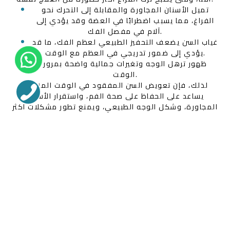
تميل الأسنان المجاورة والمقابلة إلى التحرك نحو
الفراغ، مما يسبب اضطرابًا في العضة وقد يؤدي إلى
آلام في مفصل الفك.
غياب السن يضعف التحفيز الطبيعي لعظم الفك، ما قد
يؤدي إلى ضمور تدريجي في العظم مع الوقت.
ظهور ترهل الوجه وتغيرات جمالية واضحة بمرور
الوقت.
لذلك، فإن تعويض السن المفقود في الوقت المناسب
يساعد على الحفاظ على صحة الفم، واستقرار الأسنان
المجاورة، وشكل الوجه الطبيعي، ويمنع تطور مشكلات أكثر
تعقيدًا لاحقًا.
وفي حال كان مريض السكري مرشحًا لزراعة الأسنان، فإن
نجاح العلاج لا يعتمد على السكري وحده، بل يتأثر بعدة
عوامل مهمة مثل مستوى السكر التراكمي، وصحة اللثة،
وكثافة العظام، والالتزام بالتعليمات الطبية. يمكنك التعرف
بالتفصيل على
9 عوامل وعلامات تحدد
نجاح زراعة الأسنان
.
لمريض السكري
كيف يتعامل الطبيب مع
هبوط السكر أثناء الجلسة؟