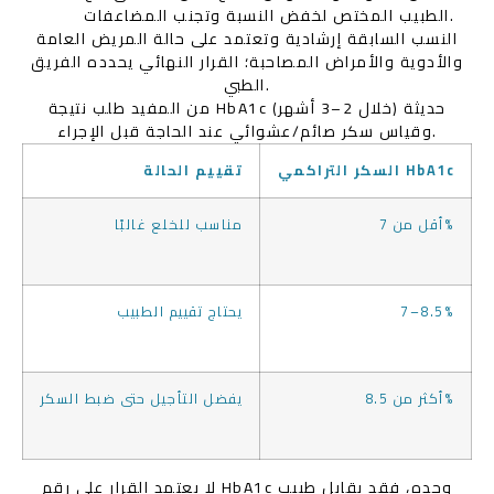
الطبيب المختص لخفض النسبة وتجنب المضاعفات.
النسب السابقة إرشادية وتعتمد على حالة المريض العامة
والأدوية والأمراض المصاحبة؛ القرار النهائي يحدده الفريق
الطبي.
من المفيد طلب نتيجة HbA1c حديثة (خلال 2–3 أشهر)
وقياس سكر صائم/عشوائي عند الحاجة قبل الإجراء.
السكر التراكمي HbA1c
تقييم الحالة
أقل من 7%
مناسب للخلع غالبًا
7–8.5%
يحتاج تقييم الطبيب
أكثر من 8.5%
يفضل التأجيل حتى ضبط السكر
لا يعتمد القرار على رقم HbA1c وحده، فقد يقابل طبيب