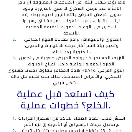
مما يؤخر شفاء اللثة. من الملاحظات المعروفة أن تأخر
الالتئام عند مرضى السكري لا يعني بالضرورة وجود
عدوى، فبعض المرضى يلتئم الجرح لديهم ببطء رغم
غياب الالتهاب، بسبب التغيرات المزمنة التي يسببها
السكري في الأوعية الدموية الدقيقة المغذية
للأنسجة.
العدوى والالتهابات: تراجع كفاءة الجهاز المناعي،
وتصبح بيئة الفم أكثر عرضة للالتهابات والعدوى
البكتيرية بعد الخلع.
النزيف المستمر: قد يواجه المريض صعوبة في تكوين
الخثرة الدموية الواقية داخل الفراغ المتروك.
هذه المخاطر تتفاوت بحسب مستوى HbA1c، النوع الفرعي
للسكري، والأمراض المصاحبة، لذلك يجب تقييم كل حالة
بشكل فردي.
كيف تستعد قبل عملية
الخلع؟ خطوات عملية.
استشر طبيب الغدد الصماء للتأكد من استقرار القراءات
وتعديل جرعات الإنسولين أو الأدوية إن لزم الأمر.
اجلب فحوصات حديثة مثل نتيجة HbA1c (خلال 2–3