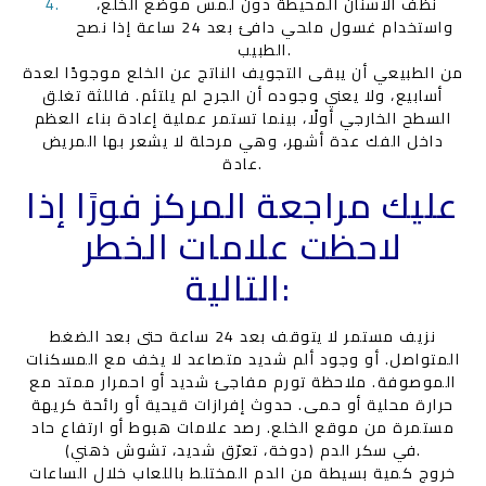
نظف الأسنان المحيطة دون لمس موضع الخلع،
واستخدام غسول ملحي دافئ بعد 24 ساعة إذا نصح
الطبيب.
من الطبيعي أن يبقى التجويف الناتج عن الخلع موجودًا لعدة
أسابيع، ولا يعني وجوده أن الجرح لم يلتئم. فاللثة تغلق
السطح الخارجي أولًا، بينما تستمر عملية إعادة بناء العظم
داخل الفك عدة أشهر، وهي مرحلة لا يشعر بها المريض
عادة.
عليك مراجعة المركز فورًا إذا
لاحظت علامات الخطر
التالية:
نزيف مستمر لا يتوقف بعد 24 ساعة حتى بعد الضغط
المتواصل. أو وجود ألم شديد متصاعد لا يخف مع المسكنات
الموصوفة. ملاحظة تورم مفاجئ شديد أو احمرار ممتد مع
حرارة محلية أو حمى. حدوث إفرازات قيحية أو رائحة كريهة
مستمرة من موقع الخلع. رصد علامات هبوط أو ارتفاع حاد
في سكر الدم (دوخة، تعرّق شديد، تشوش ذهني).
خروج كمية بسيطة من الدم المختلط باللعاب خلال الساعات