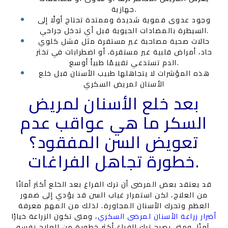
جهازية.
وجود عدوى فموية شديدة وممتدة تحتاج أولًا إلى
السيطرة بالمضادات الحيوية قبل أي تدخل جراحي.
حالات صحية مصاحبة غير مستقرة مثل فشل كلوي
حاد، أمراض قلبية غير مستقرة، أو اضطرابات في تخثر
الدم تستدعي تقييمًا طبياً أوسع.
هذه المؤشرات لا يتجاهلها طبيب الأسنان قبل خلع
الأسنان لمريض السكري
بعد خلع الأسنان لمريض
السكر ما هي عواقب عدم
تعويض السن المفقود؟
خطورة تجاهل الفراغات.
قد يعتقد بعض المرضى أن ترك الفراغ بعد الخلع أكثر أمانًا
من العلاج، لكن استمرار غياب السن قد يؤدي إلى ضمور
العظم وتحرك الأسنان المجاورة. لذلك من المهم معرفة
أضرار زراعة الأسنان لمرضى السكري
، ومتى تكون الزراعة خيارًا
آمنًا، ومتى يصبح ترك الفراغ أكثر خطورة من العلاج نفسه.