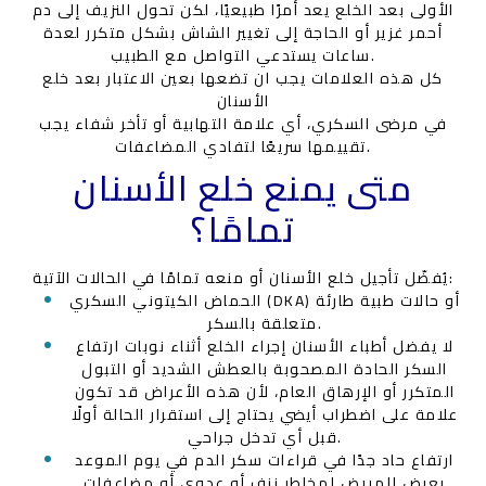
الأولى بعد الخلع يعد أمرًا طبيعيًا، لكن تحول النزيف إلى دم
أحمر غزير أو الحاجة إلى تغيير الشاش بشكل متكرر لعدة
ساعات يستدعي التواصل مع الطبيب.
كل هذه العلامات يجب ان تضعها بعين الاعتبار بعد خلع
الأسنان
في مرضى السكري، أي علامة التهابية أو تأخر شفاء يجب
تقييمها سريعًا لتفادي المضاعفات.
متى يمنع خلع الأسنان
تمامًا؟
يُفضّل تأجيل خلع الأسنان أو منعه تمامًا في الحالات الآتية:
الحماض الكيتوني السكري (DKA) أو حالات طبية طارئة
متعلقة بالسكر.
لا يفضل أطباء الأسنان إجراء الخلع أثناء نوبات ارتفاع
السكر الحادة المصحوبة بالعطش الشديد أو التبول
المتكرر أو الإرهاق العام، لأن هذه الأعراض قد تكون
علامة على اضطراب أيضي يحتاج إلى استقرار الحالة أولًا
قبل أي تدخل جراحي.
ارتفاع حاد جدًا في قراءات سكر الدم في يوم الموعد
يعرض المريض لمخاطر نزف أو عدوى أو مضاعفات