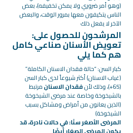
(وهو أمر ضروري ولا يمكن تخفيفه)، بعض
الناس يتكيفون معها بمرور الوقت، والبعض
الآخر لا يفعل ذلك
:المرشحون للحصول على
تعويض الأسنان صناعي كامل
هم كما يلي
كبار السن: “حالة فقدان الاسنان الكاملة”
(غياب الاسنان) أكثر شيوعاً لدى كبار السن
(65+)، وذلك لأن
فقدان الاسنان
مرتبط
بالشيخوخة وخاصة عند مرضى الشيخوخة
(الذين يعانون من أمراض ومشاكل بسبب
الشيخوخة)
المرضى الأصغر سنًا: في حالات نادرة، قد
يكون المرضى الصغار أيضًا