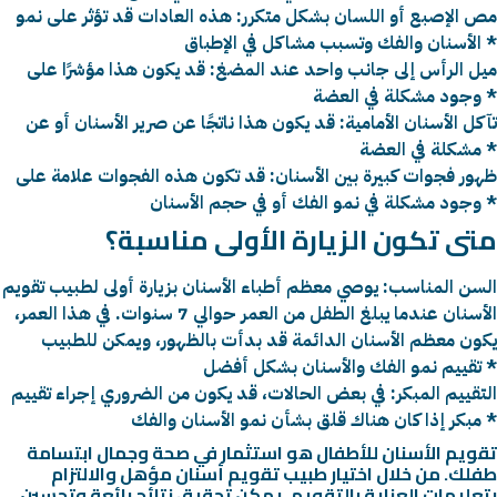
مص الإصبع أو اللسان بشكل متكرر: هذه العادات قد تؤثر على نمو
الأسنان والفك وتسبب مشاكل في الإطباق *
ميل الرأس إلى جانب واحد عند المضغ: قد يكون هذا مؤشرًا على
وجود مشكلة في العضة *
تآكل الأسنان الأمامية: قد يكون هذا ناتجًا عن صرير الأسنان أو عن
مشكلة في العضة *
ظهور فجوات كبيرة بين الأسنان: قد تكون هذه الفجوات علامة على
وجود مشكلة في نمو الفك أو في حجم الأسنان *
متى تكون الزيارة الأولى مناسبة؟
السن المناسب: يوصي معظم أطباء الأسنان بزيارة أولى لطبيب تقويم
الأسنان عندما يبلغ الطفل من العمر حوالي 7 سنوات. في هذا العمر،
يكون معظم الأسنان الدائمة قد بدأت بالظهور، ويمكن للطبيب
تقييم نمو الفك والأسنان بشكل أفضل *
التقييم المبكر: في بعض الحالات، قد يكون من الضروري إجراء تقييم
مبكر إذا كان هناك قلق بشأن نمو الأسنان والفك *
تقويم الأسنان للأطفال هو استثمار في صحة وجمال ابتسامة
طفلك. من خلال اختيار طبيب تقويم أسنان مؤهل والالتزام
بتعليمات العناية بالتقويم، يمكن
تحقيق نتائج رائعة وتحسين