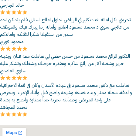
خالد الجارحي
تجربتي بكل امانه لفيت كتير في الرياض احاول اعالج اسناني فلم يتمكن احد
من علاجي سوي د محمد مسعود اخلاق وأمانه ربنا يبارك فيك والموظف
سمير من استقبلنا شكرا لثقتكم وامانتكم
محمود فوزي
الدكتور الرائع محمد مسعود من حسن حظي اني تعاملت معه فنان ويدينه
حرير وشغله اكثر من رائع شاكره ومقدره حرصك وشغلك وتشكر عليه
سلوي الغامدي
تعاملت مع دكتور محمد مسعود في عيادة الأسنان وكان في قمة الاحترافية
والدقة. شغله ممتاز ويده خفيفة وشرحه واضح قبل وأثناء الإجراء، ويحرص
على راحة المريض وطمأنته. تجربة جداً ممتازة وأنصح به بشدة
محمد المجاهد