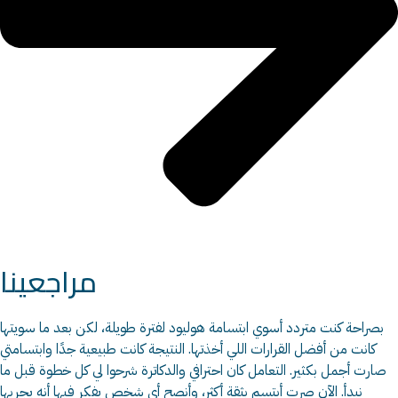
مراجعينا
بصراحة كنت متردد أسوي ابتسامة هوليود لفترة طويلة، لكن بعد ما سويتها
كانت من أفضل القرارات اللي أخذتها. النتيجة كانت طبيعية جدًا وابتسامتي
صارت أجمل بكثير. التعامل كان احترافي والدكاترة شرحوا لي كل خطوة قبل ما
نبدأ. الآن صرت أبتسم بثقة أكثر، وأنصح أي شخص يفكر فيها أنه يجربها