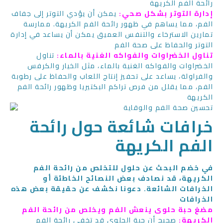
رائحة الفم الكريهة
إدارة التوتر بشكل صحي:
يمكن أن يؤدي التوتر إلى جفاف
الفم، مما يساهم في ظهور رائحة الفم الكريهة. ممارسة
تمارين الاسترخاء والتنفس العميق يمكن أن يساعد في إدارة
التوتر والحفاظ على صحة الفم
تناول الخضراوات والفواكه الغنية بالماء:
تناول
الخضراوات والفواكه الغنية بالماء، مثل الخيار والكرفس
والفراولة، يساعد على تحفيز إنتاج اللعاب والحفاظ على رطوبة
الفم، مما يقلل من فرص تراكم البكتيريا وظهور رائحة الفم
الكريهة
خرافات شائعة حول رائحة
الفم الكريهة
في خضم البحث عن حلول للتخلص من رائحة الفم
الكريهة، قد نصادف بعض النصائح الخاطئة أو
الخرافات الشائعة. دعونا نكشف عن حقيقة بعض هذه
الخرافات
مضغ حبة حلوى ينعش الفم ويخلص من رائحة الفم
الكريهة:
صحيح أن حبة الحلوى قد تخفي رائحة الفم