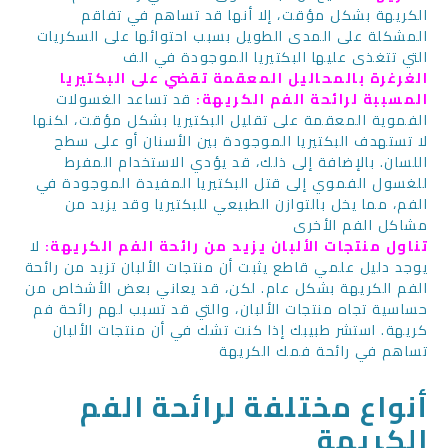
الكريهة بشكل مؤقت، إلا أنها قد تساهم في تفاقم
المشكلة على المدى الطويل بسبب احتوائها على السكريات
التي تتغذى عليها البكتيريا الموجودة في الف
الغرغرة بالمحاليل المعقمة تقضي على البكتيريا
المسببة لرائحة الفم الكريهة:
قد تساعد الغسولات
الفموية المعقمة على تقليل البكتيريا بشكل مؤقت، لكنها
لا تستهدف البكتيريا الموجودة بين الأسنان أو على سطح
اللسان. بالإضافة إلى ذلك، قد يؤدي الاستخدام المفرط
للغسول الفموي إلى قتل البكتيريا المفيدة الموجودة في
الفم، مما يخل بالتوازن الطبيعي للبكتيريا وقد يزيد من
مشاكل الفم الأخرى
تناول منتجات الألبان يزيد من رائحة الفم الكريهة:
لا
يوجد دليل علمي قاطع يثبت أن منتجات الألبان تزيد من رائحة
الفم الكريهة بشكل عام. لكن، قد يعاني بعض الأشخاص من
حساسية تجاه منتجات الألبان، والتي قد تسبب لهم رائحة فم
كريهة. استشر طبيبك إذا كنت تشك في أن منتجات الألبان
تساهم في رائحة فمك الكريهة
أنواع مختلفة لرائحة الفم
الكريهة