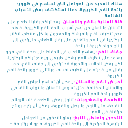
:هناك العديد من العوامل التي تساهم في ظهور
رائحة الفم الكريهة، دعنا نستكشف بعض الأسباب
الشائعة
قلة العناية بالفم والأسنان:
يعد تراكم بقايا الطعام على
الأسنان واللسان من أهم أسباب رائحة الفم الكريهة. فعند
عدم تنظيف الفم بالفرشاة والمعجون بشكل منتظم، تتكاثر
البكتيريا في الفم وتتغذى على بقايا الطعام، ما يؤدي إلى
إنتاج مواد كريهة الرائحة
جفاف الفم:
يساهم اللعاب في الحفاظ على صحة الفم، فهو
يساعد على تنظيف الفم بشكل طبيعي ويمنع تراكم البكتيريا.
لكن بعض الحالات والأدوية قد تؤدي إلى جفاف الفم، مما
يقلل من قدرته على تنظيف نفسه، وبالتالي ظهور رائحة الفم
الكريهة
أمراض الفم والأسنان:
يمكن أن تساهم أمراض الفم
والأسنان المختلفة، مثل تسوس الأسنان والتهاب اللثة، في
ظهور رائحة الفم الكريهة
الأطعمة والمشروبات:
تناول بعض الأطعمة ذات الروائح
النفاذة، مثل الثوم والبصل والقهوة، يمكن أن يترك روائح
مؤقتة في الفم
التدخين وتعاطي التبغ:
يعتبر التدخين من العوامل
الرئيسية المؤدية إلى رائحة الفم الكريهة، فهو لا يؤثر فقط