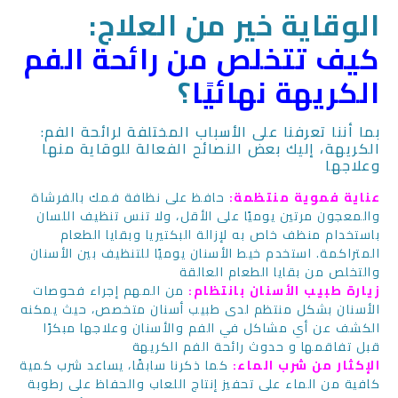
الوقاية خير من العلاج:
كيف تتخلص من رائحة الفم
الكريهة نهائيًا
؟
:بما أننا تعرفنا على الأسباب المختلفة لرائحة الفم
الكريهة، إليك بعض النصائح الفعالة للوقاية منها
وعلاجها
عناية فموية منتظمة:
حافظ على نظافة فمك بالفرشاة
والمعجون مرتين يوميًا على الأقل، ولا تنس تنظيف اللسان
باستخدام منظف خاص به لإزالة البكتيريا وبقايا الطعام
المتراكمة. استخدم خيط الأسنان يوميًا للتنظيف بين الأسنان
والتخلص من بقايا الطعام العالقة
زيارة طبيب الأسنان بانتظام:
من المهم إجراء فحوصات
الأسنان بشكل منتظم لدى طبيب أسنان متخصص، حيث يمكنه
الكشف عن أي مشاكل في الفم والأسنان وعلاجها مبكرًا
قبل تفاقمها و حدوث رائحة الفم الكريهة
الإكثار من شرب الماء:
كما ذكرنا سابقًا، يساعد شرب كمية
كافية من الماء على تحفيز إنتاج اللعاب والحفاظ على رطوبة