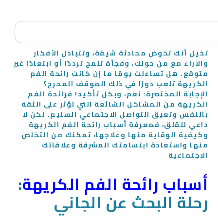
تخيل أنك تخوض محادثة شيقة، وتتبادل الأفكار
والآراء مع من حولك، وفجأة تلمح ترددًا أو ابتعادًا غير
متوقع. هل تساءلت يومًا ما إن كانت رائحة الفم
الكريهة تلعب دورًا في ذلك الموقف المحرج؟
الإجابة المختصرة: نعم، وبكل تأكيد! فرائحة الفم
الكريهة من المشاكل الشائعة التي تؤثر على الثقة
بالنفس وتعيق التواصل الاجتماعي السليم. لكن لا
داعي للقلق، فمعرفة أسباب رائحة الفم الكريهة
وكيفية الوقاية منها وعلاجها، تمكنك من التخلص
منها واستعادة ابتسامتك المشرقة وعلاقاتك
الاجتماعية
أسباب رائحة الفم الكريهة
:
رحلة البحث عن الجاني