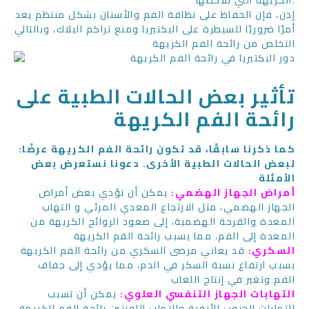
الكريهة التي نلاحظها.
إذن، فإن الحفاظ على نظافة الفم والأسنان بشكل منتظم يعد
أمرًا ضروريًا للسيطرة على البكتيريا ومنع تراكم البلاك، وبالتالي
التخلص من رائحة الفم الكريهة
تأثیر بعض الحالات الطبية على
رائحة الفم الكريهة
:كما ذكرنا سابقًا، قد تكون رائحة الفم الكريهة عرضًا
لبعض الحالات الطبية الأخرى. دعونا نستعرض بعض
الأمثلة
أمراض الجهاز الهضمي:
يمكن أن تؤدي بعض أمراض
الجهاز الهضمي، مثل الارتجاع المعدي المرئي و التهاب
المعدة والقرحة الهضمية، إلى صعود الروائح الكريهة من
المعدة إلى الفم، مما يسبب رائحة الفم الكريهة
السكري:
قد يعاني مرضى السكري من رائحة الفم الكريهة
بسبب ارتفاع نسبة السكر في الدم، مما يؤدي إلى جفاف
الفم وتغير في إنتاج اللعاب
التهابات الجهاز التنفسي العلوي:
يمكن أن تسبب
التهابات الجيوب الأنفية والتهاب اللوزتين رائحة الفم الكريهة