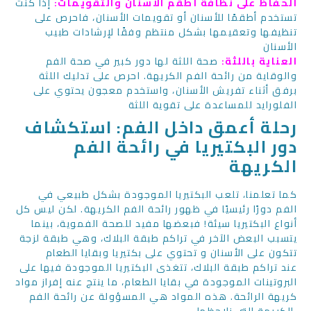
الحفاظ على نظافة أطقم الأسنان والتقويمات:
إذا كنت
تستخدم أطقمًا للأسنان أو تقويمات الأسنان، فاحرص على
تنظيفها وتعقيمها بشكل منتظم وفقًا لإرشادات طبيب
الأسنان
العناية باللثة:
صحة اللثة لها دور كبير في صحة الفم
والوقاية من رائحة الفم الكريهة. احرص على تدليك اللثة
برفق أثناء تفريش الأسنان، واستخدم معجون يحتوي على
الفلورايد للمساعدة على تقوية اللثة
رحلة أعمق داخل الفم: استكشاف
دور البكتيريا في رائحة الفم
الكريهة
كما تعلمنا، تلعب البكتيريا الموجودة بشكل طبيعي في
الفم دورًا رئيسيًا في ظهور رائحة الفم الكريهة. لكن ليس كل
أنواع البكتيريا سيئة! فبعضها مفيد للصحة الفموية، بينما
يتسبب البعض الآخر في تراكم طبقة البلاك، وهي طبقة لزجة
تتكون على الأسنان و تحتوي على بكتيريا وبقايا الطعام
عند تراكم طبقة البلاك، تتغذى البكتيريا الموجودة فيها على
البروتينات الموجودة في بقايا الطعام، ما ينتج عنه إفراز مواد
كريهة الرائحة. هذه المواد هي المسؤولة عن رائحة الفم