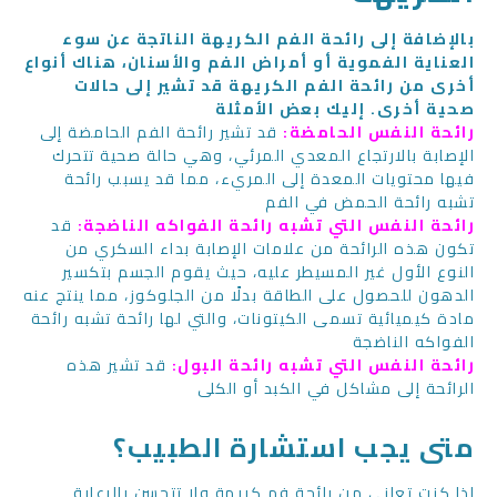
بالإضافة إلى رائحة الفم الكريهة الناتجة عن سوء
العناية الفموية أو أمراض الفم والأسنان، هناك أنواع
أخرى من رائحة الفم الكريهة قد تشير إلى حالات
صحية أخرى. إليك بعض الأمثلة
رائحة النفس الحامضة:
قد تشير رائحة الفم الحامضة إلى
الإصابة بالارتجاع المعدي المرئي، وهي حالة صحية تتحرك
فيها محتويات المعدة إلى المريء، مما قد يسبب رائحة
تشبه رائحة الحمض في الفم
رائحة النفس التي تشبه رائحة الفواكه الناضجة:
قد
تكون هذه الرائحة من علامات الإصابة بداء السكري من
النوع الأول غير المسيطر عليه، حيث يقوم الجسم بتكسير
الدهون للحصول على الطاقة بدلًا من الجلوكوز، مما ينتج عنه
مادة كيميائية تسمى الكيتونات، والتي لها رائحة تشبه رائحة
الفواكه الناضجة
رائحة النفس التي تشبه رائحة البول:
قد تشير هذه
الرائحة إلى مشاكل في الكبد أو الكلى
متى يجب استشارة الطبيب؟
إذا كنت تعاني من رائحة فم كريهة ولا تتحسن بالرعاية