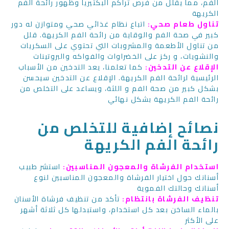
الفم، مما يقلل من فرص تراكم البكتيريا وظهور رائحة الفم
الكريهة
تناول طعام صحي:
اتباع نظام غذائي صحي ومتوازن له دور
كبير في صحة الفم والوقاية من رائحة الفم الكريهة. قلل
من تناول الأطعمة والمشروبات التي تحتوي على السكريات
والنشويات، و ركز على الخضراوات والفواكه والبروتينات
الإقلاع عن التدخين:
كما تعلمنا، يعد التدخين من الأسباب
الرئيسية لرائحة الفم الكريهة. الإقلاع عن التدخين سيحسن
بشكل كبير من صحة الفم و اللثة، ويساعد على التخلص من
رائحة الفم الكريهة بشكل نهائي
نصائح إضافية للتخلص من
رائحة الفم الكريهة
استخدام الفرشاة والمعجون المناسبين:
استشر طبيب
أسنانك حول اختيار الفرشاة والمعجون المناسبين لنوع
أسنانك وحالتك الفموية
تنظيف الفرشاة بانتظام:
تأكد من تنظيف فرشاة الأسنان
بالماء الساخن بعد كل استخدام، واستبدلها كل ثلاثة أشهر
على الأكثر