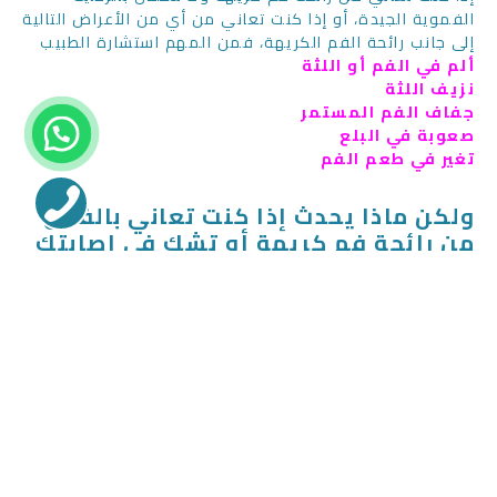
الفموية الجيدة، أو إذا كنت تعاني من أي من الأعراض التالية
إلى جانب رائحة الفم الكريهة، فمن المهم استشارة الطبيب
ألم في الفم أو اللثة
نزيف اللثة
جفاف الفم المستمر
صعوبة في البلع
تواصل معنا؟
تغير في طعم الفم
ولكن ماذا يحدث إذا كنت تعاني بالفعل
من رائحة فم كريهة أو تشك في إصابتك
بأحد أمراض الفم؟
عيادات ديمة لطب الأسنان: وجهتك للحصول على ابتسامة
صحية خالية من الروائح المزعجة
في عيادات ديمة لطب الأسنان بالرياض، نلتزم بتوفير رعاية
صحية فموية شاملة وعالية الجودة لجميع أفراد المجتمع.
لدينا فريق من أطباء الأسنان ذوي الخبرة والكفاءة العالية
والذين يمتلكون أحدث التقنيات والمعدات في مجال طب
الأسنان
:نحن نقدم مجموعة متنوعة من الخدمات والعلاجات