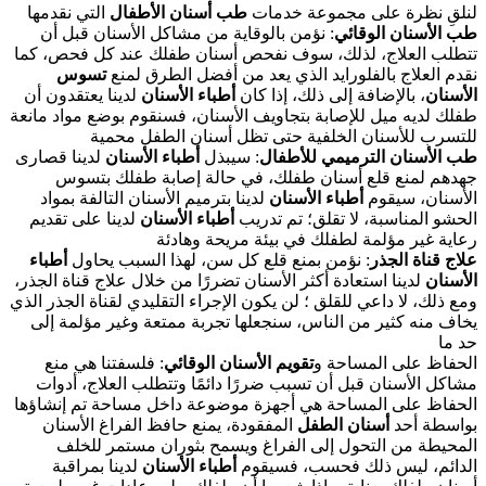
لنلقِ نظرة على مجموعة خدمات
طب أسنان الأطفال
التي نقدمها
طب الأسنان الوقائي
: نؤمن بالوقاية من مشاكل الأسنان قبل أن
تتطلب العلاج، لذلك، سوف نفحص أسنان طفلك عند كل فحص، كما
نقدم العلاج بالفلورايد الذي يعد من أفضل الطرق لمنع
تسوس
الأسنان
، بالإضافة إلى ذلك، إذا كان
أطباء الأسنان
لدينا يعتقدون أن
طفلك لديه ميل للإصابة بتجاويف الأسنان، فسنقوم بوضع مواد مانعة
للتسرب للأسنان الخلفية حتى تظل أسنان الطفل محمية
طب الأسنان الترميمي للأطفال
: سيبذل
أطباء الأسنان
لدينا قصارى
جهدهم لمنع قلع أسنان طفلك، في حالة إصابة طفلك بتسوس
الأسنان، سيقوم
أطباء الأسنان
لدينا بترميم الأسنان التالفة بمواد
الحشو المناسبة، لا تقلق؛ تم تدريب
أطباء الأسنان
لدينا على تقديم
رعاية غير مؤلمة لطفلك في بيئة مريحة وهادئة
علاج قناة الجذر
: نؤمن بمنع قلع كل سن، لهذا السبب يحاول
أطباء
الأسنان
لدينا استعادة أكثر الأسنان تضررًا من خلال علاج قناة الجذر،
ومع ذلك، لا داعي للقلق ؛ لن يكون الإجراء التقليدي لقناة الجذر الذي
يخاف منه كثير من الناس، سنجعلها تجربة ممتعة وغير مؤلمة إلى
حد ما
الحفاظ على المساحة و
تقويم الأسنان الوقائي
: فلسفتنا هي منع
مشاكل الأسنان قبل أن تسبب ضررًا دائمًا وتتطلب العلاج، أدوات
الحفاظ على المساحة هي أجهزة موضوعة داخل مساحة تم إنشاؤها
بواسطة أحد
أسنان الطفل
المفقودة، يمنع حافظ الفراغ الأسنان
المحيطة من التحول إلى الفراغ ويسمح بثوران مستمر للخلف
الدائم، ليس ذلك فحسب، فسيقوم
أطباء الأسنان
لدينا بمراقبة