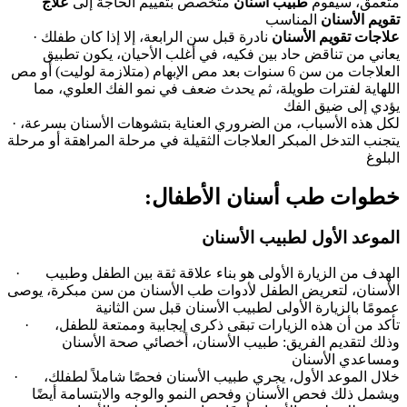
متعمق، سيقوم
طبيب أسنان
متخصص بتقييم الحاجة إلى
علاج
تقويم الأسنان
المناسب
علاجات تقويم الأسنان
نادرة قبل سن الرابعة، إلا إذا كان طفلك
·
يعاني من تناقض حاد بين فكيه، في أغلب الأحيان، يكون تطبيق
العلاجات من سن 6 سنوات بعد مص الإبهام (متلازمة لوليت) أو مص
اللهاية لفترات طويلة، ثم يحدث ضعف في نمو الفك العلوي، مما
يؤدي إلى ضيق الفك
· لكل هذه الأسباب، من الضروري العناية بتشوهات الأسنان بسرعة،
يتجنب التدخل المبكر العلاجات الثقيلة في مرحلة المراهقة أو مرحلة
البلوغ
:خطوات طب أسنان الأطفال
الموعد الأول لطبيب الأسنان
· الهدف من الزيارة الأولى هو بناء علاقة ثقة بين الطفل وطبيب
الأسنان، لتعريض الطفل لأدوات طب الأسنان من سن مبكرة، يوصى
عمومًا بالزيارة الأولى لطبيب الأسنان قبل سن الثانية
· تأكد من أن هذه الزيارات تبقى ذكرى إيجابية وممتعة للطفل،
وذلك لتقديم الفريق: طبيب الأسنان، أخصائي صحة الأسنان
ومساعدي الأسنان
· خلال الموعد الأول، يجري طبيب الأسنان فحصًا شاملاً لطفلك،
ويشمل ذلك فحص الأسنان وفحص النمو والوجه والابتسامة أيضًا