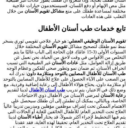
أسنان طفلك بعناية، وإذا شعروا أن طفلك يطور عادات غير طبيعية
مثل مص الإبهام أو دفع اللسان، فسيستخدمون خيارات علاجية
مختلفة لمساعدة طفلك على منع
مشاكل تقويم الأسنان
من خلال
التغلب على هذه العادات
تابع خدمات طب أسنان الأطفال
تقويم الأسنان الوظيفي العضلي
: هو خيار علاجي تقويمي ثوري يسخر
نمط نمو طفلك لتصحيح مشاكل
تقويم الأسنان
المختلفة خلال
السنوات الأولى (3-15 عامًا)، فإن الحاجة إلى الباب غالبًا ما يتم
التخلص من الأقواس في وقت لاحق من الحياة، نحن نعمل عن
طريق إزالة العوامل، مثل
عادات الأسنان
غير الطبيعية التي تسبب
انحراف الأسنان، ثم ضمان نمو وتطور صحي للفكين وعظام الوجه
طب الأسنان للأطفال المصابين بالتوحد ومتلازمة داون
: ندرك أنه
من الصعب على الآباء الحصول على علاج للأطفال المصابين بالتوحد
أو متلازمة داون، يحتاج هؤلاء الأطفال إلى رعاية إضافية وفردية، مع
وضع ذلك في الاعتبار، يتم تدريب
طب أسنان الأطفال
لدينا لتقديم
رعاية الأسنان
لمرضى الأسنان من الأطفال ذوي الاحتياجات
الخاصة، وبالتالي، يمكنك أن تطمئن إلى أن طفلك سيحصل على
الاهتمام الممكن تحت إشراف موظفين مؤهلين ومدربين تدريباً عالياً
العلاج تحت التخدير العام: للأطفال الخائفين للغاية أو الحالات التي
يتم فيها التخطيط لإجراء أكثر شمولاً، قد يختار
أطباء الأسنان
لدينا
تقديم العلاج تحت التخدير العام، تحقيقا لهذه الغاية، فقد عقدنا
شراكة مع مستشفى شريك مجهز بالكامل لتقديم جميع الخدمات