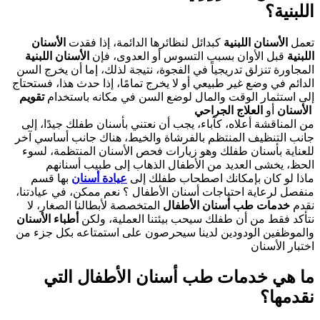
اللبنية؟
تعمل
الأسنان اللبنية
كبدائل لنظائرها الدائمة، إذا فقدت
الأسنان
اللبنية
قبل الأوان بسبب التسوس أو العدوى، فإن
الأسنان اللبنية
المجاورة تنزلق تدريجياً في الفجوة، نتيجة لذلك، إما أن يخرج السن
الدائم في وضع غير طبيعي أو لا يخرج تمامًا، إذا حدث هذا، فستحتاج
إلى استثمار الوقت والمال لوضع السن في مكانه باستخدام
تقويم
الأسنان
أو
العلاج الجراحي
من المناقشة أعلاه، كآباء، يجب أن نعتني بأسنان طفلك جيدًا، إلى
جانب التنظيف المنتظم بالفرشاة والخيط، هناك جانب أساسي آخر
للعناية بأسنان طفلك وهو زيارات فحص الأسنان المنتظمة، لسوء
الحظ، يخشى العديد من الأطفال الذهاب إلى طبيب أسنانهم
ماذا لو كان بإمكانك اصطحاب طفلك إلى
عيادة أسنان
بها قسم
منفصل لرعاية احتياجات أسنان الأطفال ؟ نعم ممكن، في عيادتنا،
نقدم
خدمات طب أسنان الأطفال
المتخصصة لأبطالنا الصغار، لا
نتأكد فقط من أن طفلك سيحب بيئتنا العملية، ولكن
أطباء الأسنان
والموظفين الودودين لدينا سيحرصون على استمتاعه بكل جزء من
اختبار الأسنان
ما هي خدمات طب أسنان الأطفال التي
نقدمها؟