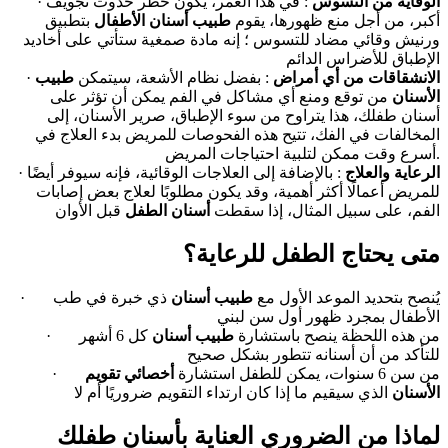
الوقاية من التسوس
: في هذا العمر، يكون خطر حدوث تجويف
·
أكبر، من أجل منع ظهورها، يقوم
طبيب أسنان الأطفال
بتطبيق
ورنيش وقائي مضاد للتسوس ؛ إنه مادة صمغية ستأتي على أخاديد
الإطباق للأضراس الدائم
الانشقاقات من أي أمراض
: بفضل نظام الأشعة، سيتمكن
طبيب
·
الأسنان
من توقع ومنع أي مشاكل في الفم يمكن أن تؤثر على
أسنان طفلك، هذا يتراوح من سوء الإطباق، صرير الأسنان، إلى
المخالفات في الفك، تتيح هذه الفحوصات للمريض بدء العلاج في
أسرع وقت ممكن لتلبية احتياجات المريض.
الرعاية والعلاج
: بالإضافة إلى العلاجات الوقائية، فإنه سيوفر أيضًا
·
للمريض أعمالًا أكثر أهمية، وقد يكون مطلوبًا لعلاج بعض إصابات
الفم، على سبيل المثال، إذا سقطت
أسنان الطفل
قبل الأوان
متى يحتاج الطفل للرعاية؟
· يُنصح بتحديد الموعد الأول مع
طبيب أسنان
ذي خبرة في طب
الأطفال بمجرد ظهور أول سن لبني
· من هذه اللحظة ينصح باستشارة
طبيب أسنان
كل 6 أشهر
للتأكد من أن أسنانه تتطور بشكل صحيح
· من سن 6 سنوات، يمكن للطفل استشارة
أخصائي تقويم
الأسنان
الذي سيقيم ما إذا كان ارتداء التقويم ضروريًا أم لا
لماذا من الضروري العناية بأسنان طفلك