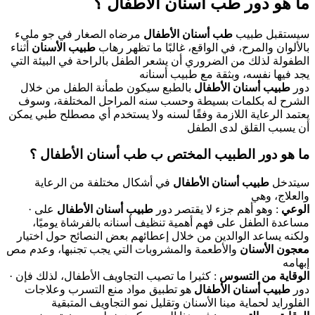
ما هو دور طب أسنان الأطفال ؟
سيستقبل طبيب
طب أسنان الأطفال
مرضاه الصغار في جو مليء
بالألوان والمرح، في الواقع، غالبًا ما تظهر رهاب
طبيب الأسنان
أثناء
الطفولة لذلك من الضروري أن يشعر الطفل بالراحة في البيئة التي
يجد فيها نفسه، وبثقة مع طبيب أسنانه
دور
طبيب أسنان الأطفال
بالطبع سيكون طمأنة الطفل من خلال
الشرح له بكلمات بسيطة وحسب سنه المراحل المختلفة، وسوف
يعتمد الرعاية اللازمة وفقًا لسنه ولا يستخدم أي مصطلح طبي يمكن
أن يسبب القلق لدى الطفل
ما هو دور الطبيب المختص ب طب أسنان الأطفال ؟
سيتدخل
طبيب أسنان الأطفال
في أشكال مختلفة من الرعاية
والعلاج، وهي
الوعي
: وهو أهم جزء لا يقتصر دور
طبيب أسنان الأطفال
على
·
مساعدة الطفل على فهم أهمية تنظيف أسنانه بالفرشاة يوميًا،
ولكنه يساعد الوالدين من خلال إعطائهم بعض النصائح حول اختيار
معجون الأسنان
والأطعمة والمشروبات التي يجب تجنبها، وعدم مص
إبهامه
الوقاية من التسوس
: كثيرا ما تصيب التجاويف الأطفال، لذلك فإن
·
دور
طبيب أسنان الأطفال
هو تطبيق مواد منع التسرب وعلاجات
الفلورايد لحماية مينا الأسنان وتقليل نمو التجاويف المتبقية