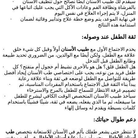
· سيقدم لك طبيب الأسنان أيضًا نصائح حول تنظيف الأسنان
بالفرشاة ونظافة الفم وعادات الأكل التي يجب عليك اتباعها في
المنزل، لا يتم إجراء العلاج في نفس اليوم
· في نهاية الموعد، يتم وضع خطة علاج وتدابير وقائية لضمان
استدامة هذه النتائج
:ثقة الطفل عند وصوله
· يخدم الاجتماع الأول مع
طبيب الأسنان
أولاً وقبل كل شيء خلق
علاقة مع الطفل، ولكن أيضًا مع الوالدين، من الضروري تحديد طبيعة
وطابع الطفل قبل التدخل
· هل الطفل قلق؟ هل هو بالأحرى نشيط أم خجول أم منفتح؟ كل
طفل فريد من نوعه، يجب على اختصاصي طب الأسنان إيجاد أفضل
طريقة للتواصل مع الطفل لوضعه في ثقة وبناء علاقة رعاية
· يبدأ بناء الثقة قبل الاجتماع باستخدام المفردات المناسبة، تم
تصميم غرفة الانتظار للسماح للطفل بالمرح والاسترخاء
· سيأخذ طبيب الأسنان المتخصص الوقت الكافي ليشرح للطفل
ما سيفعله، ثم ما الذي يفعله، يضعه في ثقة، شيئًا فشيئًا باستخدام
كلمات بسيطة ويقدم له وسائل إلهاء
:دعم طوال حياتك
لا تنتظر حتى يشعر طفلك بألم في الأسنان للاستعانة بتخصص
طب
أسنان الأطفال
، يجب أن تبدأ
رعاية أسنان الأطفال
في أقرب وقت