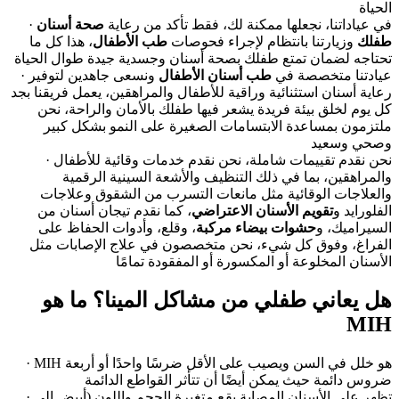
الحياة
· في عياداتنا، نجعلها ممكنة لك، فقط تأكد من رعاية
صحة أسنان
طفلك
وزيارتنا بانتظام لإجراء فحوصات
طب الأطفال
، هذا كل ما
تحتاجه لضمان تمتع طفلك بصحة أسنان وجسدية جيدة طوال الحياة
· عيادتنا متخصصة في
طب أسنان الأطفال
ونسعى جاهدين لتوفير
رعاية أسنان استثنائية وراقية للأطفال والمراهقين، يعمل فريقنا بجد
كل يوم لخلق بيئة فريدة يشعر فيها طفلك بالأمان والراحة، نحن
ملتزمون بمساعدة الابتسامات الصغيرة على النمو بشكل كبير
وصحي وسعيد
· نحن نقدم تقييمات شاملة، نحن نقدم خدمات وقائية للأطفال
والمراهقين، بما في ذلك التنظيف والأشعة السينية الرقمية
والعلاجات الوقائية مثل مانعات التسرب من الشقوق وعلاجات
الفلورايد و
تقويم الأسنان الاعتراضي
، كما نقدم تيجان أسنان من
السيراميك، و
حشوات بيضاء مركبة
، وقلع، وأدوات الحفاظ على
الفراغ، وفوق كل شيء، نحن متخصصون في علاج الإصابات مثل
الأسنان المخلوعة أو المكسورة أو المفقودة تمامًا
هل يعاني طفلي من مشاكل المينا؟ ما هو
MIH
· MIH هو خلل في السن ويصيب على الأقل ضرسًا واحدًا أو أربعة
ضروس دائمة حيث يمكن أيضًا أن تتأثر القواطع الدائمة
· تظهر على الأسنان المصابة بقع متغيرة الحجم واللون (أبيض إلى