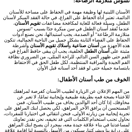
:تسوس متلازمة الرضّاعة
الأسنان اللبنية لها وظيفة مهمة في الحفاظ على مساحة للأسنان
الدائمة، تعتبر أداة الحفاظ على الفراغ، في حالة الفقد المبكر لأسنان
الطفل، وسيلة فعالة للغاية لمكافحة مضاعفات
تقويم الأسنان
،
عندما تُفقد أسنان الطفل في سن مبكرة جدًا بسبب “تسوس
متلازمة الرضّاعة” أو الصدمة، يجب استبدالها، نحن نصنع أدوات
الحفاظ على الفضاء الثابتة بشكل جميل من الناحية الجمالية، تتكون
هذه الأجهزة من
أسنان صناعية
و
أسلاك تقويم الأسنان
وأشرطة
مثبتة على
أسنان الطفل
الخلفية، يجب أن يبقى حافظ الفراغ في
الفم حتى ظهور السن الدائم، للراحة المثلى، من الضروري نظافة
الفم الجيدة والمراقبة المنتظمة، لكل طفل الحق في الاحتفاظ
بابتسامة جميلة حتى لو فقد أحد أسنانه قبل الأوان
:الخوف من طب أسنان الأطفال
من المهم الإعلان عن الزيارة لطبيب الأسنان كفرصة لمراهقك
للاعتناء بصحة فمه بطريقة طبيعية وإيجابية تمامًا، لا تعبر عن
مخاوفك، إذا كان أحد الوالدين يخاف من طبيب الأسنان، فمن
المستحسن أن يرافق الآخر المراهق، لكي يحصل ابنك المراهق على
تجربة إيجابية من زيارته الأولى، فنحن انتقائي في اختيارنا للمفردات،
نحاول تجنب استخدام الكلمات التي قد تخيفه، نحن نقدر تعاونك
لمساعدتنا في بناء علاقة جيدة معه، بمجرد أن يصبح ابنك المراهق
على دراية بنا وبشركتنا، سيكون من الأسهل بالنسبة لنا إقامة علاقة