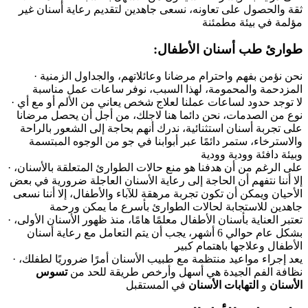
ثقة والحصول على تعاونه، نسعى جاهدين لتقديم رعاية أسنان غير
مؤلمة في بيئة مطمئنة
:طوارئ طب أسنان الأطفال
· نحن نؤمن بفهم واحترام مرضانا وعائلاتهم، والجداول الزمنية
المزدحمة والمحمومة، لهذا السبب، نوفر ساعات عمل مناسبة
· لا توجد حدود لساعات عملنا لعلاج شخص يعاني من الألم أو مع أي
نوع من الصدمات، نحن دائما هنا لاجلك، من أجل أن يحصل مرضانا
على تجربة أسنان استثنائية، ندرك أنهم بحاجة إلى الشعور بالراحة
والاسترخاء، ستمر دائمًا عبر أبوابنا في جو من الوجوه المبتسمة
وبيئة دافئة وودية وودية
· على الرغم من أن هدفنا هو منع حالات الطوارئ المتعلقة بالأسنان،
إلا أننا نتفهم أن الحاجة إلى رعاية الأسنان العاجلة ضرورية في بعض
الأحيان ويمكن أن تكون تجربة مرهقة للآباء والأطفال، إلا أننا نسعى
جاهدين للاستجابة لحالات الطوارئ بأسرع ما يمكن ورحمة
· تعتبر العناية بأسنان الأطفال معلمًا هامًا، منذ ظهور الأسنان الأولى،
بشكل عام حوالي 6 أشهر، يجب أن يتم التعامل مع رعاية أسنان
الأطفال وعلاجها باهتمام كبير
· يعد إجراء مواعيد منتظمة مع طبيب الأسنان أمرًا ضروريًا لطفلك،
نظافة الفم الجيدة هي أسهل وأرخص طريقة للحد من
تسوس
الأسنان
و
التهابات الأسنان
في المستقبل