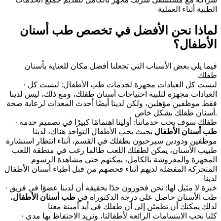
الطبية أثناء العملية
لماذا نحن الأفضل في تخصص طب أسنان
الأطفال؟
فيما يلي بعض الأسباب التي تجعلنا أفضل مكان للعناية بأسنان
طفلك
· ليست كل العيادات مجهزة لخدمات طب الأطفال: ليست كل
العيادات مجهزة لتلبية احتياجات أسنان طفلك، ومع ذلك، ليس لدينا
فقط موظفين مؤهلين، ولكن لدينا أيضًا أحدث المعدات لرعاية صحة
أسنان طفلك بشكل خاص.
· طفلك سوف يحب خدماتنا: أولينا اهتمامًا كبيرًا في تصميم خدمة
طب أسنان الأطفال
بحيث يحب الأطفال التواجد هناك، لدينا
موظفين ودودين سيرحبون بطفلك في القسم، أثناء انتظار استشارة
طبيب الأسنان، يمكن لطفلك اللعب طالما رغب في منطقة اللعب
المجهزة والمفروشة بالكامل، يمكنهم حتى مشاهدة الرسوم
المتحركة المفضلة لديهم أثناء فحصهم من قبل أطباء أسنان الأطفال
لدينا
· خبرة لا مثيل لها: نحن فخورون جدًا بحقيقة أن لدينا عضوًا في فريق
طب الأسنان حاصل على درجة الدكتوراه في
طب أسنان الأطفال
،
لذلك يمكنك أن تطمئن إلى أن طفلك في أيد أمينة معنا
· كلنا نحب الابتسامات الرائعة لأطفالنا، ونريد الاحتفاظ بها مدى