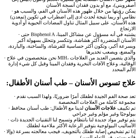
أصفروبني)، مع أو بدون فقدان أنسجة الأسنان
· يمكن رؤيتها من خلال ظهور هذه الأسنان في الفم، والسبب هو
نظامي أو ربما نتيجة لحدث أدى إلى اضطراب في تكوين (تمعدن)
هذه الأسنان، على سبيل المثال تناول المضادات الحيوية أو أدوية
الارتجاع
· حتى Bisphenol A يشتبه في أنه مسؤول عن مشاكل المينا،
الأسنان المتضررة أكثر هشاشة، وتتكسر وتتحلل بسهولة أكبر
وبسرعة أكبر، وتكون أكثر حساسية للفرشاة، والساخنة، والباردة،
والمضغ، ويصعب تخديرها
· نحن متخصصون في علاج MIH، والذي يتضمن العديد من العلاجات
الوقائية، وعلاج الآفات النخرية وفقدان المينا وقبل كل شيء إدارة
الألم المحدد
:علاج تسوس الأسنان – طب أسنان الأطفال
· تعد صحة الفم الجيدة لطفلك أمرًا ضروريًا، ولهذا السبب نقدم
مجموعة كاملة من العلاجات المخصصة
· تم تكييف
علاجات الأسنان
لدينا مع الأطفال: طب أسنان محافظ
بيولوجيًا وغير مؤلم وغير جراحي
· يتم توفير مواد جديدة لنا بانتظام وتسمح لنا التقنيات الجديدة ذات
الأساليب البيولوجية بتوفير الرعاية الأكثر ملاءمة لطفلك
· إذا تم تشخيص إصابة طفلك بالتجويف، فيجب معالجته بسرعة (وإلا
فإنه يستمر في التهام السن)