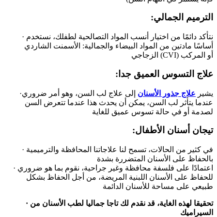
:الترميم الجمالي
· نتأكد دائمًا من اختيار أنسب المواد التصالحية لطفلك، نستخدم
أساسًا مادتين من المواد البيضاء والجمالية: الأسمنت الشاردي
الزجاجي (CVI) أو المركب
:علاج التسوس العميق جدا
·يشير
علاج جذور الأسنان
إلى علاج لب السن، وهو أمر ضروري
عندما يتأثر لب السن، يمكن أن يحدث هذا عندما تتعرض السن
لصدمة أو في حالة تسوس عميق للغاية
:تيجان أسنان الأطفال
· في كثير من الحالات، تسمح لنا علاجاتنا المحافظة والترميمية
بالحفاظ على الأسنان المتضررة بشدة
· اعتمادًا على فلسفة محافظة وغير جراحية، نقوم بما هو ضروري
للحفاظ على الأسنان اللبنية المريضة، من أجل الحفاظ بشكل
طبيعي على مساحة للأسنان الدائمة
· تحقيقا لهذه الغاية، قد نقدم لك تاجا جماليا لطب الأسنان من
السيراميك