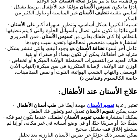
ورفاهيته، تبدأ تدابير تعزيز
صحة الأسنان
عند الولادة
· نادرًا ما يكون
تسوس الأسنان
مؤلمًا عند الأطفال، يرتبط بشكل
أساسي بتقنية
تنظيف الأسنان
غير المناسبة أو تناول الكثير من
السكر
· تسببه البكتيريا بشكل أساسي، وتتطور بسهولة أكبر على
الأسنان
التي غالبًا ما تكون على اتصال بالسوائل الحلوة والتي لا يتم تنظيفها
بانتظام، إذا كان طفلك يعاني من
تسوس الأسنان
، فمن الضروري
استشارة طبيب متخصص لمعالجتها وتحديد سبب وجودها
· عامل آخر لسوء
نظافة الأسنان
هو وجود البقع، والتي تنتشر بشكل
متزايد في أطفالنا، يمكن أن تكون بيضاء أو صفراء أو بنية
· هناك العديد من التفسيرات المحتملة: الولادة المبكرة أو انخفاض
الوزن عند الولادة، الإصابة المتكررة في سن مبكرة (التهاب الأذن
الوسطى والتهاب الشعب الهوائية، التلوث أو نقص الفيتامينات،
خاصة الكالسيوم وفيتامين د)
:علاج الأسنان عند الأطفال
· تعتبر رعاية
تقويم الأسنان
مهمة أيضًا في
طب أسنان الأطفال
حيث يمكن ل
تقويم الأسنان
تعديل نمو وتطور فك الطفل
· يمكنك استشارة
طبيب تقويم الأسنان
لطفلك، عندما يكون نمو فكه
بطيئًا جدًا أو سريعًا جدًا، أو في وضع أسنانه في غير مكانه، أو إذا لم
يستطع إغلاق فمه بشكل صحيح
· يمكن تفسير ذلك جزئيًا عن طريق الأسنان البارزة، بعد تحليل