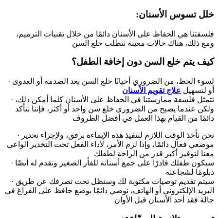
:خلل تسوس الأسنان
فلسفتنا هي الحفاظ على الأسنان دائمًا من خلال تقنيات الترميم،
ومع ذلك، هناك حالات معينة تتطلب خلع السن
كيف يتم خلع السن دون إخافة الطفل؟
· لسوء الحظ، من الضروري أحيانًا خلع السن بعد الصدمة أو العدوى
أو لتسهيل
علاج تقويم الأسنان
· تتمثل فلسفة ممارستنا في الحفاظ على الأسنان كلما أمكن ذلك،
ولكن عندما يصبح من الضروري خلع سن واحد أو أكثر، فإننا نتأكد
دائمًا من القيام بهذا العمل في أفضل الظروف
· نحن نأخذ الوقت اللازم لتنفيذ هذه الإيماءة برفق، ولإجراء تخدير
موضعي فعال دائمًا، وإذا لزم الأمر، لأداء الفعل تحت التخدير الواعي
معنا لتوفير أكبر قدر من الراحة لطفلك
· سيكون طفلك قادرًا على جمع أسنانه للفأر الصغير ونقدم له أيضًا
دبلومًا لشجاعته
· سيتم تقديم توصيات مكتوبة لك وسنظل تحت تصرفك عن طريق
البريد الإلكتروني أو الهاتف، نوصي دائمًا بوضع حافظ على الفراغ في
حالة فقد أحد الأسنان قبل الأوان