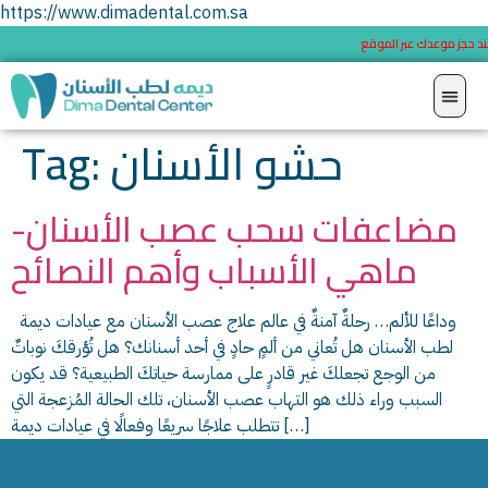
https://www.dimadental.com.sa
ند حجز موعدك عبر الموقع
حشو الأسنان
Tag:
مضاعفات سحب عصب الأسنان-
ماهي الأسباب وأهم النصائح
وداعًا للألم… رحلةٌ آمنةٌ في عالم علاج عصب الأسنان مع عيادات ديمة
لطب الأسنان هل تُعاني من ألمٍ حادٍ في أحد أسنانك؟ هل تُؤرقكَ نوباتٌ
من الوجع تجعلكَ غير قادرٍ على ممارسة حياتكَ الطبيعية؟ قد يكون
السبب وراء ذلك هو التهاب عصب الأسنان، تلك الحالة المُزعجة التي
تتطلب علاجًا سريعًا وفعالًا في عيادات ديمة […]