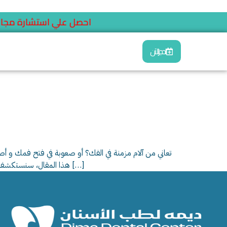
احصل علي استشارة مجان
احجز الآن
تعاني من آلام مزمنة في الفك؟ أو صعوبة في فتح فمك و
هذا المقال، سنستكشف أسباب تشنج مفصل الفك الصدغي، أعراضه، تشخيصه، وعلاجاته المتاحة، بالإضافة إلى نصائح هامة للحفاظ على صحة مفاصلك الفكية […]