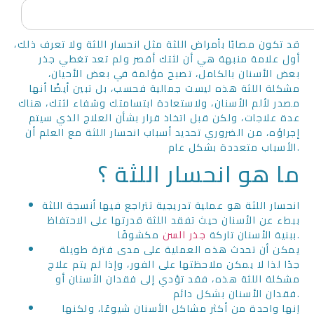
قد تكون مصابًا بأمراض اللثة مثل انحسار اللثة ولا تعرف ذلك،
أول علامة منبهة هي أن لثتك أقصر ولم تعد تغطي جذر
بعض الأسنان بالكامل، تصبح مؤلمة في بعض الأحيان،
مشكلة اللثة هذه ليست جمالية فحسب، بل تبين أيضًا أنها
مصدر لألم الأسنان، ولاستعادة ابتسامتك وشفاء لثتك، هناك
عدة علاجات، ولكن قبل اتخاذ قرار بشأن العلاج الذي سيتم
إجراؤه، من الضروري تحديد أسباب انحسار اللثة مع العلم أن
الأسباب متعددة بشكل عام.
ما هو انحسار اللثة ؟
انحسار اللثة هو عملية تدريجية تتراجع فيها أنسجة اللثة
ببطء عن الأسنان حيث تفقد اللثة قدرتها على الاحتفاظ
ن مكشوفًا.
ببنية الأسنان تاركة
جذر الس
يمكن أن تحدث هذه العملية على مدى فترة طويلة
جدًا لذا لا يمكن ملاحظتها على الفور، وإذا لم يتم علاج
مشكلة اللثة هذه، فقد تؤدي إلى فقدان الأسنان أو
فقدان الأسنان بشكل دائم.
إنها واحدة من أكثر مشاكل الأسنان شيوعًا، ولكنها