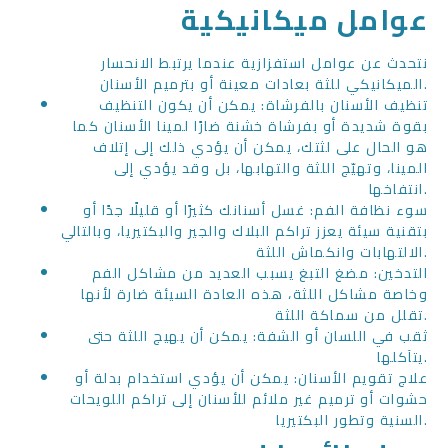
عوامل ميكانيكية
نتحدث عن عوامل استفزازية عندما يرتبط الانحسار
الميكانيكي للثة بعادات معينة أو بترميم الأسنان.
تنظيف الأسنان بالفرشاة: يمكن أن يكون التنظيف
بقوة شديدة أو بفرشاة خشنة ضارًا لمينا الأسنان كما
هو الحال على لثتك، يمكن أن يؤدي ذلك إلى إتلاف
المينا، وتهيّج اللثة والتهابها، بل وقد يؤدي إلى
انتفاخها.
سوء نظافة الفم: غسل أسنانك كثيرًا أو قليلًا جدًا أو
بتقنية سيئة يعزز تراكم البلاك والجير والبكتيريا، وبالتالي
الالتهابات وانكماش اللثة.
التدخين: مضغ التبغ يسبب العديد من مشاكل الفم
وخاصة مشاكل اللثة، هذه العادة السيئة ضارة لأنها
تقلل من سماكة اللثة.
ثقب في اللسان أو الشفة: يمكن أن يهيج اللثة حتى
يتآكلها.
علاج تقويم الأسنان: يمكن أن يؤدي استخدام بدلة أو
حشوات أو ترميم غير ملائم للأسنان إلى تراكم اللويحات
السنية وتطور البكتيريا.