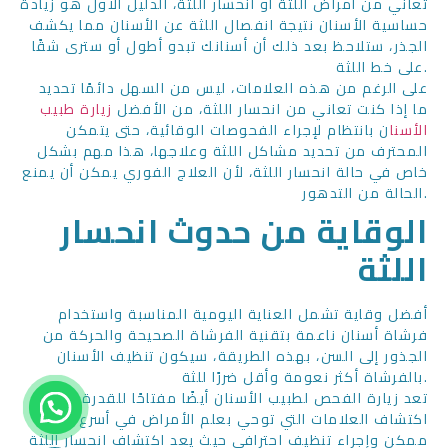
تعاني من أمراض اللثة أو انحسار اللثة، الدليل الأول هو زيادة
حساسية الأسنان نتيجة انفصال اللثة عن الأسنان مما يكشف
الجذر، ستلاحظ بعد ذلك أن أسنانك تبدو أطول أو سترى شقًا
على خط اللثة.
على الرغم من هذه العلامات، ليس من السهل دائمًا تحديد
ما إذا كنت تعاني من انحسار اللثة، من الأفضل
زيارة طبيب
الأسنا
ن بانتظام لإجراء الفحوصات الوقائية، حتى يتمكن
المحترف من تحديد مشاكل اللثة وعلاجها، هذا مهم بشكل
خاص في حالة انحسار اللثة، لأن العلاج الفوري يمكن أن يمنع
الحالة من التدهور.
الوقاية من حدوث انحسار
اللثة
أفضل وقاية تشمل العناية اليومية المناسبة واستخدام
فرشاة أسنان ناعمة بتقنية الفرشاة الصحيحة والحركة من
الجذور إلى السن، بهذه الطريقة، سيكون تنظيف الأسنان
بالفرشاة أكثر نعومة وأقل ضررًا للثة.
تعد زيارة الفحص لطبيب الأسنان أيضًا مفتاحًا للقدرة على
تواصل معنا؟
اكتشاف العلامات التي توحي بعلم الأمراض في أسرع وقت
ممكن وإجراء تنظيف احترافي حيث يعد اكتشاف انحسار اللثة