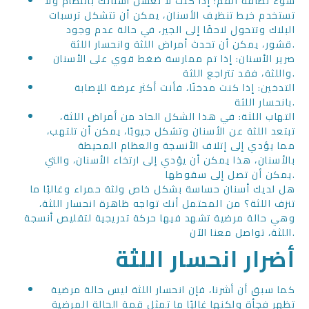
سوء نظافة الفم: إذا كنت لا تغسل أسنانك بانتظام ولا
تستخدم خيط تنظيف الأسنان، يمكن أن تتشكل ترسبات
البلاك وتتحول لاحقًا إلى الجير، في حالة عدم وجود
قشور، يمكن أن تحدث أمراض اللثة وانحسار اللثة.
صرير الأسنان: إذا تم ممارسة ضغط قوي على الأسنان
واللثة، فقد تتراجع اللثة.
التدخين: إذا كنت مدخنًا، فأنت أكثر عرضة للإصابة
بانحسار اللثة.
التهاب اللثة: في هذا الشكل الحاد من أمراض اللثة،
تبتعد اللثة عن الأسنان وتشكل جيوبًا، يمكن أن تلتهب،
مما يؤدي إلى إتلاف الأنسجة والعظام المحيطة
بالأسنان، هذا يمكن أن يؤدي إلى ارتخاء الأسنان، والتي
يمكن أن تصل إلى سقوطها.
هل لديك أسنان حساسة بشكل خاص ولثة حمراء وغالبًا ما
تنزف اللثة؟ من المحتمل أنك تواجه ظاهرة انحسار اللثة،
وهي حالة مرضية تشهد فيها حركة تدريجية لتقليص أنسجة
اللثة، تواصل معنا الآن.
أضرار انحسار اللثة
كما سبق أن أشرنا، فإن انحسار اللثة ليس حالة مرضية
تظهر فجأة ولكنها غالبًا ما تمثل قمة الحالة المرضية