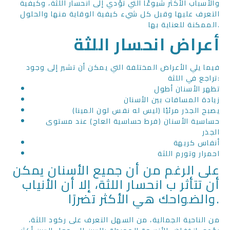
والأسباب الأكثر شيوعًا التي تؤدي إلى انحسار اللثة، وكيفية
التعرف عليها وقبل كل شيء كيفية الوقاية منها والحلول
الممكنة للعناية بها.
أعراض انحسار اللثة
فيما يلي الأعراض المختلفة التي يمكن أن تشير إلى وجود
تراجع في اللثة:
تظهر الأسنان أطول
زيادة المسافات بين الأسنان
يصبح الجذر مرئيًا (ليس له نفس لون المينا)
حساسية الأسنان (فرط حساسية العاج) عند مستوى
الجذر
أنفاس كريهة
احمرار وتورم اللثة
على الرغم من أن جميع الأسنان يمكن
أن تتأثر ب انحسار اللثة، إلا أن الأنياب
والضواحك هي الأكثر تضررًا.
من الناحية الجمالية، من السهل التعرف على ركود اللثة،