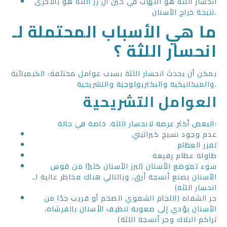
انحسار اللثة هو التهاب في حين أن زر اللثة هو بالأحرى
نتيجة خراج الأسنان.
ما هي الأسباب المحتملة لـ
انحسار اللثة ؟
يمكن أن يحدث انحسار اللثة بسبب عوامل مختلفة: الكيميائية
والميكانيكية والبكتريولوجية والتشريحية.
العوامل التشريحية
البعض أكثر عرضة لانحسار اللثة، خاصة في حالة:
عدم وجود نسيج كيراتيني
تفزر العظام
طاولة عظام رفيعة
سوء تموضع الأسنان (تبرز الأسنان كثيرًا من قوس
الأسنان يصنع أنسجة أرق، وبالتالي هناك مخاطر عالية لـ
انحسار اللثة)
جر الشفاه (اللجام الشفوي الضخم أو قريب جدًا من
الأسنان يؤدي إلى صعوبة تنظيف الأسنان بالفرشاة،
تراكم البلاك وجر أنسجة اللثة)