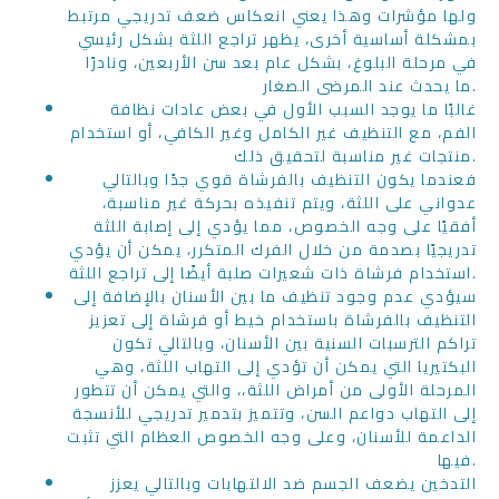
ولها مؤشرات وهذا يعني انعكاس ضعف تدريجي مرتبط
بمشكلة أساسية أخرى، يظهر تراجع اللثة بشكل رئيسي
في مرحلة البلوغ، بشكل عام بعد سن الأربعين، ونادرًا
ما يحدث عند المرضى الصغار.
غالبًا ما يوجد السبب الأول في بعض عادات نظافة
الفم، مع التنظيف غير الكامل وغير الكافي، أو استخدام
منتجات غير مناسبة لتحقيق ذلك.
فعندما يكون التنظيف بالفرشاة قوي جدًا وبالتالي
عدواني على اللثة، ويتم تنفيذه بحركة غير مناسبة،
أفقيًا على وجه الخصوص، مما يؤدي إلى إصابة اللثة
تدريجيًا بصدمة من خلال الفرك المتكرر، يمكن أن يؤدي
استخدام فرشاة ذات شعيرات صلبة أيضًا إلى تراجع اللثة.
سيؤدي عدم وجود تنظيف ما بين الأسنان بالإضافة إلى
التنظيف بالفرشاة باستخدام خيط أو فرشاة إلى تعزيز
تراكم الترسبات السنية بين الأسنان، وبالتالي تكون
البكتيريا التي يمكن أن تؤدي إلى التهاب اللثة، وهي
المرحلة الأولى من أمراض اللثة،، والتي يمكن أن تتطور
إلى التهاب دواعم السن، وتتميز بتدمير تدريجي للأنسجة
الداعمة للأسنان، وعلى وجه الخصوص العظام التي تثبت
فيها.
التدخين يضعف الجسم ضد الالتهابات وبالتالي يعزز