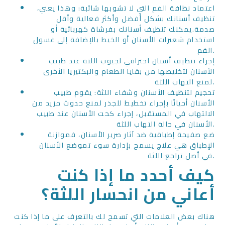
اعتماد نظافة الفم التي لا تشوبها شائبة: وهذا يعني،
تنظيف أسنانك بشكل أفضل وأكثر فعالية وأقل
صدمة.يمكنك تنظيف أسنانك بفرشاة كهربائية أو
استخدام شعيرات الأسنان أو الخيط بالإضافة إلى غسول
الفم.
إجراء تنظيف أسنان احترافي لجيوب اللثة عند طبيب
الأسنان لتخليصها من بقايا الطعام والبكتيريا الأخرى
لمنع التهاب اللثة.
تحجيم لتنظيف الأسنان وشفاء اللثة: يقوم طبيب
الأسنان أحيانًا بإجراء تخطيط للجذر لمنع حدوث مزيد من
الالتهاب في المستقبل، إجراء كحت الأسنان عند طبيب
الأسنان في حالة التهاب اللثة.
ضع صفيحة إطباقية ضد آثار صرير الأسنان، فموازنة
الإطباق هي علاج يسمح بإدارة سوء تموضع الأسنان
في أصل تراجع اللثة.
كيف أحدد ما إذا كنت
أعاني من انحسار اللثة؟
هناك بعض العلامات التي تسمح لك بالتعرف على ما إذا كنت