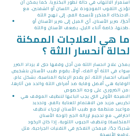
استمرار الالتهاب في حالة تطور البكتيريا، كما يمكن أن
تؤدي الثقوب الموجودة على اللسان أو الشفتين، مع
الاحتكاك المتكرر لأنسجة الفم، إلى تهيج اللثة.
أخيرًا، صرير الأسنان، أي الميل إلى صرير الأسنان أو
طحنها، خاصة أثناء الليل، يضعف الأسنان واللثة.
ما هي العلاجات الممكنة
لحالة انحسار اللثة ؟
يمكن علاج انحسار اللثة من أجل وقفها حتى لا يزداد الضرر
سواء في اللثة أو الفك، أولاً، يقوم طبيب الأسنان بتشخيص
أسباب انحسار اللثة، ثم يقدم الرعاية المناسبة، بشكل عام،
الوقاية هي أفضل وقاية ضد أمراض اللثة والحد من آثارها،
من الضروري على وجه الخصوص:
النصيحة الأولى التي يجب اتباعها لتنظيف الموقف هي
تكريس مزيد من الاهتمام للعناية بالفم، وتحديد
مواعيد منتظمة مع طبيب الأسنان لإجراء تنظيف
احترافي، مع تحجيم لإزالة الجير (لوحة الأسنان
المتكلسة) وتنظيف الجيوب اللثوية، إذا كان الركود
شديدًا جدًا، فيمكن التفكير في التقنيات الجراحية، مثل
ترقيع الأنسجة.