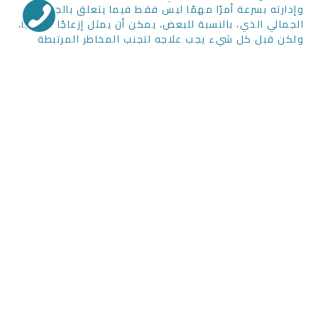
وإدارته بسرعة أمرًا مهمًا ليس فقط فيما يتعلق بالجانب
الجمالي الذي، بالنسبة للبعض، يمكن أن يمثل إزعاجًا حقيقيًا،
ولكن قبل كل شيء يجب علاجه لتجنب المخاطر المرتبطة
مباشرة بتطور أكثر خطورة في علم الأمراض الأساسي، مثل
التهاب اللثة.
زيارة طبيب الاسنان
من الضروري تحديد موعد مع طبيب الأسنان الخاص بك
دون تأخير، بمجرد أن يكون لديك أدنى شك، سيقوم
الأخير بدراسة أسنانك عن طريق إجراء أشعة سينية
بانورامية.
إذا اتضح أنك تعاني بالفعل من انحسار اللثة وخطر
فقدان الأسنان، فسيقوم
طبيب الأسنا
ن بالعلاج
المناسب.
سيجري أولاً تحجيمًا كاملاً لأسنانك، ثم يقوم بعملية
تسوية السطح للقضاء على البكتيريا ولويحة الأسنان
الموجودة في جذر أسنانك، تهدف هذه العمليات إلى
استعادة بعض العظام وتثبيت المرض عن طريق جعل
الأسنان تلتصق مرة أخرى بجدران اللثة.
بعد الإجراء، ستحتاج بالتأكيد إلى تناول المضادات