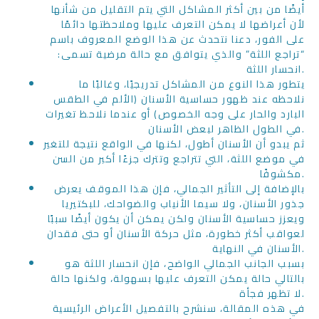
أيضًا من بين أكثر المشاكل التي يتم التقليل من شأنها
لأن أعراضها لا يمكن التعرف عليها وملاحظتها دائمًا
على الفور، دعنا نتحدث عن هذا الوضع المعروف باسم
“تراجع اللثة” والذي يتوافق مع حالة مرضية تسمى:
انحسار اللثة.
يتطور هذا النوع من المشاكل تدريجيًا، وغالبًا ما
نلاحظه عند ظهور حساسية الأسنان (الألم في الطقس
البارد والحار على وجه الخصوص) أو عندما نلاحظ تغيرات
في الطول الظاهر لبعض الأسنان.
ثم يبدو أن الأسنان أطول، لكنها في الواقع نتيجة للتغير
في موضع اللثة، التي تتراجع وتترك جزءًا أكبر من السن
مكشوفًا.
بالإضافة إلى التأثير الجمالي، فإن هذا الموقف يعرض
جذور الأسنان، ولا سيما الأنياب والضواحك، للبكتيريا
ويعزز حساسية الأسنان ولكن يمكن أن يكون أيضًا سببًا
لعواقب أكثر خطورة، مثل حركة الأسنان أو حتى فقدان
الأسنان في النهاية.
بسبب الجانب الجمالي الواضح، فإن انحسار اللثة هو
بالتالي حالة يمكن التعرف عليها بسهولة، ولكنها حالة
لا تظهر فجأة.
في هذه المقالة، سنشرح بالتفصيل الأعراض الرئيسية