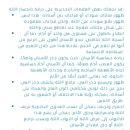
قد تجعلك بعض العلامات التحذيرية على دراية بانحسار اللثة:
ظهور مثلثات سوداء أو فراغات بين أسنانك: هذا ليس
ظهور بقع سوداء على اللثة، ولكن فراغات مفقودة
على شكل مثلثات صغيرة عند تقاطع سنين واللثة.
انطباع بالطول على مستوى سن واحد أو أكثر: بما أن
أنسجة اللثة تتناقص، تبدو الأسنان أطول على الرغم من
أنها لم تتغير في الحجم، يلاحظ هذا من خلال التغيير في
استقامة الابتسامة.
زيادة حساسية الأسنان: حيث يكون جذر الأسنان واضحًا،
يكون العصب أكثر ضعفًا، كما أن الأسنان أكثر حساسية
تجاه الأطعمة الساخنة والباردة وكذلك الأطعمة
الحلوة، قد يعاني الفرد أيضًا من الألم.
ظهور وترسيم جذر السن: تراجع اللثة يكشف جذر السن،
ينتج عن ذلك لونين مختلفين (لون العاج والمينا) على
أسنانك، يمكنك رؤية هذا الاختلاف أو الشعور به عن
طريق اللمس.
احمرار ونزيف: يمكن أن تسبب العدوى البكتيرية نزيف
اللثة واحمرارها وحتى الألم، يمكن أن يشير هذا
الالتهاب إلى مرض اللثة أو التهاب اللثة ويسبب تراجع
اللثة أو حتى فقدان الأسنان.