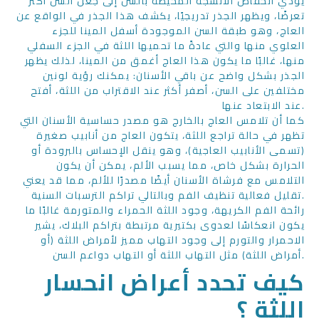
يؤدي انخفاض الأنسجة المحيطة بالسن إلى جعل السن أكثر
تعرضًا، ويظهر الجذر تدريجيًا، يكشف هذا الجذر في الواقع عن
العاج، وهو طبقة السن الموجودة أسفل المينا للجزء
العلوي منها والتي عادةً ما تحميها اللثة في الجزء السفلي
منها، غالبًا ما يكون هذا العاج أغمق من المينا، لذلك يظهر
الجذر بشكل واضح عن باقي الأسنان: يمكنك رؤية لونين
مختلفين على السن، أصفر أكثر عند الاقتراب من اللثة، أفتح
عند الابتعاد عنها.
كما أن تلامس العاج بالخارج هو مصدر حساسية الأسنان التي
تظهر في حالة تراجع اللثة، يتكون العاج من أنابيب صغيرة
(تسمى الأنابيب العاجية)، وهو ينقل الإحساس بالبرودة أو
الحرارة بشكل خاص، مما يسبب الألم، يمكن أن يكون
التلامس مع فرشاة الأسنان أيضًا مصدرًا للألم، مما قد يعني
تقليل فعالية تنظيف الفم وبالتالي تراكم الترسبات السنية.
رائحة الفم الكريهة، وجود اللثة الحمراء والمتورمة غالبًا ما
يكون انعكاسًا لعدوى بكتيرية مرتبطة بتراكم البلاك، يشير
الاحمرار والتورم إلى وجود التهاب مميز لأمراض اللثة (أو
أمراض اللثة) مثل التهاب اللثة أو التهاب دواعم السن.
كيف تحدد أعراض انحسار
اللثة ؟